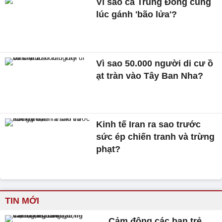
Vì sao cả Trung Đông cùng
lúc gánh 'bão lửa'?
Vì sao 50.000 người di cư ồ
ạt tràn vào Tây Ban Nha?
Kinh tế Iran ra sao trước
sức ép chiến tranh và trừng
phạt?
TIN MỚI
Cảm động các bạn trẻ