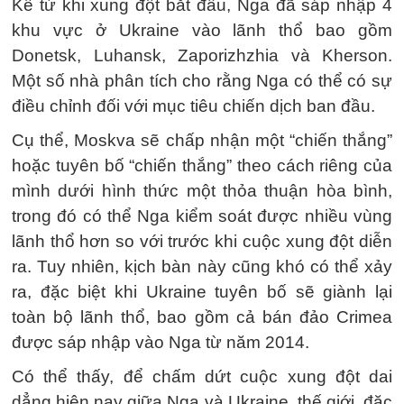
Kể từ khi xung đột bắt đầu, Nga đã sáp nhập 4
khu vực ở Ukraine vào lãnh thổ bao gồm
Donetsk, Luhansk, Zaporizhzhia và Kherson.
Một số nhà phân tích cho rằng Nga có thể có sự
điều chỉnh đối với mục tiêu chiến dịch ban đầu.
Cụ thể, Moskva sẽ chấp nhận một “chiến thắng”
hoặc tuyên bố “chiến thắng” theo cách riêng của
mình dưới hình thức một thỏa thuận hòa bình,
trong đó có thể Nga kiểm soát được nhiều vùng
lãnh thổ hơn so với trước khi cuộc xung đột diễn
ra. Tuy nhiên, kịch bàn này cũng khó có thể xảy
ra, đặc biệt khi Ukraine tuyên bố sẽ giành lại
toàn bộ lãnh thổ, bao gồm cả bán đảo Crimea
được sáp nhập vào Nga từ năm 2014.
Có thể thấy, để chấm dứt cuộc xung đột dai
dẳng hiện nay giữa Nga và Ukraine, thế giới, đặc