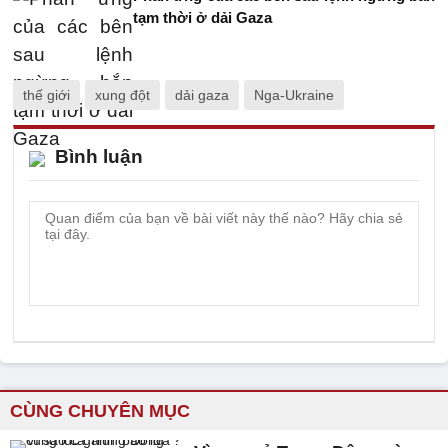
tạm thời ở dải Gaza
thế giới
xung đột
dải gaza
Nga-Ukraine
Bình luận
CÙNG CHUYÊN MỤC