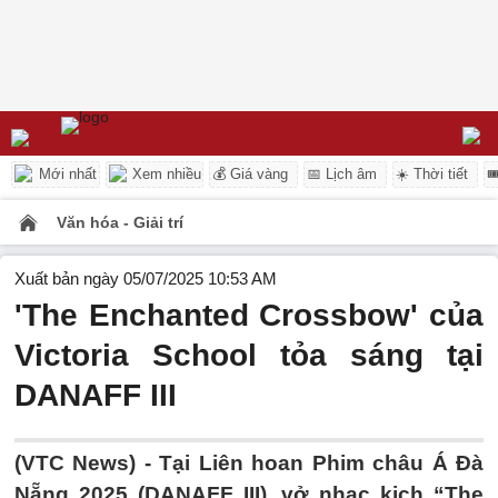
Mới nhất
Xem nhiều
💰 Giá vàng
📅 Lịch âm
☀️ Thời tiết

Văn hóa - Giải trí
Xuất bản ngày 05/07/2025 10:53 AM
'The Enchanted Crossbow' của
Victoria School tỏa sáng tại
DANAFF III
(VTC News) -
Tại Liên hoan Phim châu Á Đà
Nẵng 2025 (DANAFF III), vở nhạc kịch “The