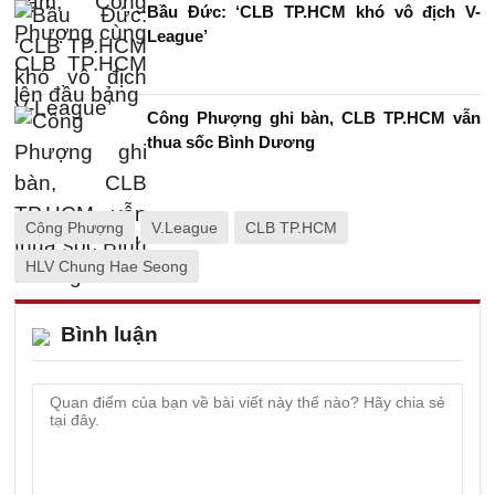
Bầu Đức: ‘CLB TP.HCM khó vô địch V-
League’
Công Phượng ghi bàn, CLB TP.HCM vẫn
thua sốc Bình Dương
Công Phượng
V.League
CLB TP.HCM
HLV Chung Hae Seong
Bình luận