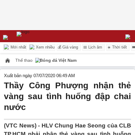
Mới nhất
Xem nhiều
💰 Giá vàng
📅 Lịch âm
☀️ Thời tiết

Thể thao
Bóng đá Việt Nam
Xuất bản ngày 07/07/2020 06:49 AM
Thầy Công Phượng nhận thẻ
vàng sau tình huống đập chai
nước
(VTC News) -
HLV Chung Hae Seong của CLB
TP.HCM phải nhận thẻ vàng sau tình huống