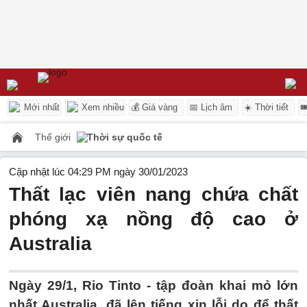
Mới nhất
Xem nhiều
💰 Giá vàng
📅 Lịch âm
☀️ Thời tiết

Thế giới
Thời sự quốc tế
Cập nhật lúc 04:29 PM ngày 30/01/2023
Thất lạc viên nang chứa chất
phóng xạ nồng độ cao ở
Australia
Ngày 29/1, Rio Tinto - tập đoàn khai mỏ lớn
nhất Australia, đã lên tiếng xin lỗi do để thất