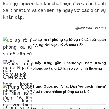
kêu gọi người dân khi phát hiện được cần tránh
xa ít nhất 5m và cần liên hệ ngay với các dịch vụ
khẩn cấp.
(Nguồn: Báo Tin tức )
Lo sợ rò rỉ phóng xạ từ vụ nổ căn cứ quân
sự, người Nga đổ xô mua i-ốt
Cháy rừng gần Chernobyl, hàm lượng
phóng xạ tăng 16 lần so với bình thường
Trung Quốc nói Nhật Bản ‘vô trách nhiệm’
vì xả nước nhiễm phóng xạ ra biển