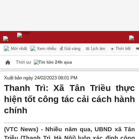
Mới nhất
Xem nhiều
💰 Giá vàng
📅 Lịch âm
☀️ Thời tiết

Thời sự
Tin tức 24h qua
Xuất bản ngày 24/02/2023 08:01 PM
Thanh Trì: Xã Tân Triều thực
hiện tốt công tác cải cách hành
chính
(VTC News) -
Nhiều năm qua, UBND xã Tân
Triều (Thanh Trì, Hà Nội) luôn xác định công