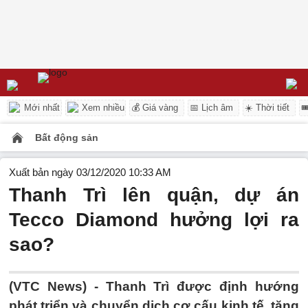
Mới nhất
Xem nhiều
💰 Giá vàng
📅 Lịch âm
☀️ Thời tiết

Bất động sản
Xuất bản ngày 03/12/2020 10:33 AM
Thanh Trì lên quận, dự án
Tecco Diamond hưởng lợi ra
sao?
(VTC News) -
Thanh Trì được định hướng
phát triển và chuyển dịch cơ cấu kinh tế, tăng