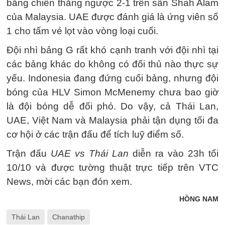
bằng chiến thắng ngược 2-1 trên sân Shah Alam
của Malaysia. UAE được đánh giá là ứng viên số
1 cho tấm vé lọt vào vòng loại cuối.
Đội nhì bảng G rất khó cạnh tranh với đội nhì tại
các bảng khác do không có đối thủ nào thực sự
yếu. Indonesia đang đứng cuối bảng, nhưng đội
bóng của HLV Simon McMenemy chưa bao giờ
là đội bóng dễ đối phó. Do vậy, cả Thái Lan,
UAE, Việt Nam và Malaysia phải tận dụng tối đa
cơ hội ở các trận đấu để tích luỹ điểm số.
Trận đấu
UAE vs Thái Lan
diễn ra vào 23h tối
10/10 và được tường thuật trực tiếp trên VTC
News, mời các bạn đón xem.
HỒNG NAM
Thái Lan
Chanathip