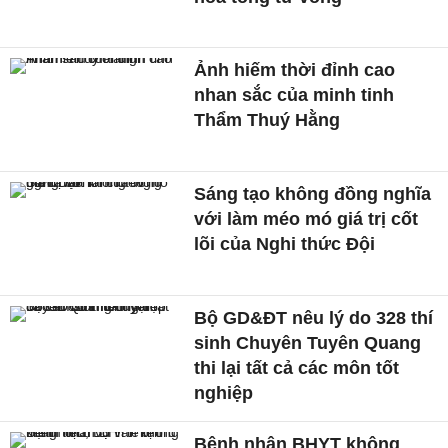
Ảnh hiếm thời đỉnh cao
nhan sắc của minh tinh
Thẩm Thuý Hằng
Sáng tạo không đồng nghĩa
với làm méo mó giá trị cốt
lõi của Nghi thức Đội
Bộ GD&ĐT nêu lý do 328 thí
sinh Chuyên Tuyên Quang
thi lại tất cả các môn tốt
nghiệp
Bệnh nhân BHYT không