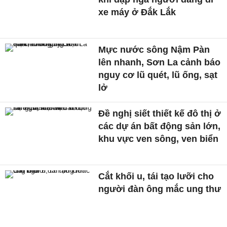
xe máy ở Đắk Lắk
Mực nước sông Nậm Pàn
lên nhanh, Sơn La cảnh báo
nguy cơ lũ quét, lũ ống, sạt
lở
Đề nghị siết thiết kế đô thị ở
các dự án bất động sản lớn,
khu vực ven sông, ven biển
Cắt khối u, tái tạo lưỡi cho
người đàn ông mắc ung thư