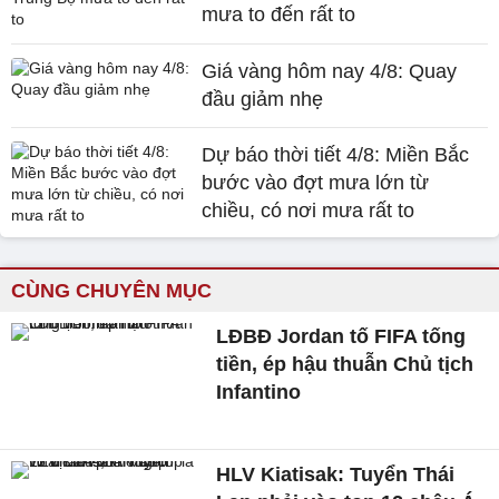
mưa to đến rất to
Giá vàng hôm nay 4/8: Quay
đầu giảm nhẹ
Dự báo thời tiết 4/8: Miền Bắc
bước vào đợt mưa lớn từ
chiều, có nơi mưa rất to
CÙNG CHUYÊN MỤC
LĐBĐ Jordan tố FIFA tống
tiền, ép hậu thuẫn Chủ tịch
Infantino
HLV Kiatisak: Tuyển Thái