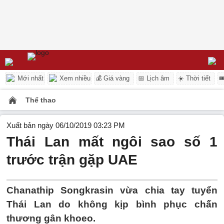
Mới nhất
Xem nhiều
💰 Giá vàng
📅 Lịch âm
☀️ Thời tiết

Thể thao
Xuất bản ngày 06/10/2019 03:23 PM
Thái Lan mất ngôi sao số 1
trước trận gặp UAE
Chanathip Songkrasin vừa chia tay tuyển
Thái Lan do không kịp bình phục chấn
thương gân khoeo.