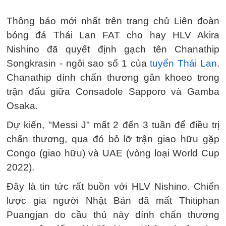
Thông báo mới nhất trên trang chủ Liên đoàn
bóng đá Thái Lan FAT cho hay HLV Akira
Nishino đã quyết định gạch tên Chanathip
Songkrasin - ngôi sao số 1 của
tuyển Thái Lan
.
Chanathip dính chấn thương gân khoeo trong
trận đấu giữa Consadole Sapporo và Gamba
Osaka.
Dự kiến, "Messi J" mất 2 đến 3 tuần để điều trị
chấn thương, qua đó bỏ lỡ trận giao hữu gặp
Congo (giao hữu) và UAE (vòng loại World Cup
2022).
Đây là tin tức rất buồn với HLV Nishino. Chiến
lược gia người Nhật Bản đã mất Thitiphan
Puangjan do cầu thủ này dính chấn thương