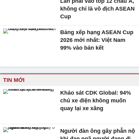
Lan phải vào top 12 châu Á,
không chỉ là vô địch ASEAN
Cup
Bảng xếp hạng ASEAN Cup
2026 mới nhất: Việt Nam
99% vào bán kết
TIN MỚI
Khảo sát CDK Global: 94%
chủ xe điện không muốn
quay lại xe xăng
Người đàn ông gây phẫn nộ
khi đạp ngã người đang đi