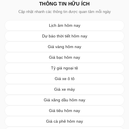
THÔNG TIN HỮU ÍCH
Cập nhật nhanh các thông tin được quan tâm mỗi ngày
Lịch âm hôm nay
Dự báo thời tiết hôm nay
Giá vàng hôm nay
Giá bạc hôm nay
Tỷ giá ngoại tệ
Giá xe ô tô
Giá xe máy
Giá xăng dầu hôm nay
Giá tiêu hôm nay
Giá cà phê hôm nay