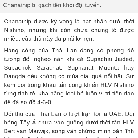
Chanathip bị gạch tên khỏi đội tuyển.
Chanathip được kỳ vọng là hạt nhân dưới thời
Nishino, nhưng khi còn chưa chứng tỏ được
nhiều, cầu thủ này đã phải lỡ hẹn.
Hàng công của Thái Lan đang có phong độ
tương đối nghèo nàn khi cả Supachai Jaided,
Supachok Sarachat, Suphanat Muenta hay
Dangda đều không có mùa giải quá nổi bật. Sự
kém cỏi trong khâu tấn công khiến HLV Nishino
từng tính tới khả năng loại bỏ luôn vị trí tiền đạo
để đá sơ đồ 4-6-0.
Đối thủ của Thái Lan ở lượt trận tới là UAE. Đội
bóng Tây Á chưa vào guồng dưới thời tân HLV
Bert van Marwijk, song vẫn chứng minh bản lĩnh