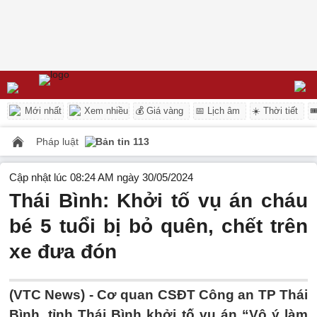
Mới nhất
Xem nhiều
💰 Giá vàng
📅 Lịch âm
☀️ Thời tiết

Pháp luật
Bản tin 113
Cập nhật lúc 08:24 AM ngày 30/05/2024
Thái Bình: Khởi tố vụ án cháu
bé 5 tuổi bị bỏ quên, chết trên
xe đưa đón
(VTC News) -
Cơ quan CSĐT Công an TP Thái
Bình, tỉnh Thái Bình khởi tố vụ án “Vô ý làm