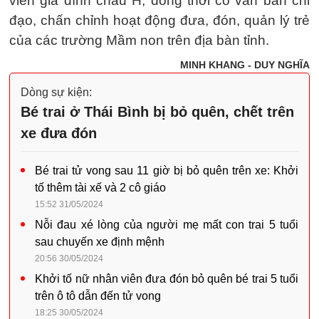
viên gia đình cháu H; đồng thời có văn bản chỉ
đạo, chấn chỉnh hoạt động đưa, đón, quản lý trẻ
của các trường Mầm non trên địa bàn tỉnh.
MINH KHANG - DUY NGHĨA
Dòng sự kiện:
Bé trai ở Thái Bình bị bỏ quên, chết trên
xe đưa đón
Bé trai tử vong sau 11 giờ bị bỏ quên trên xe: Khởi
tố thêm tài xế và 2 cô giáo
15:52 31/05/2024
Nỗi đau xé lòng của người mẹ mất con trai 5 tuổi
sau chuyến xe định mệnh
20:56 30/05/2024
Khởi tố nữ nhân viên đưa đón bỏ quên bé trai 5 tuổi
trên ô tô dẫn đến tử vong
18:25 30/05/2024