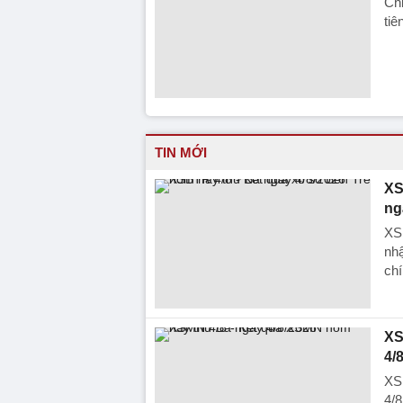
Chỉ
tiê
TIN MỚI
XS
ng
XS
nhậ
chí
XS
4/
XS
4/8