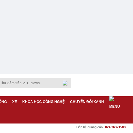
ỐNG
XE
KHOA HỌC CÔNG NGHỆ
CHUYỂN ĐỔI XANH
Liên hệ quảng cáo:
024 36321588