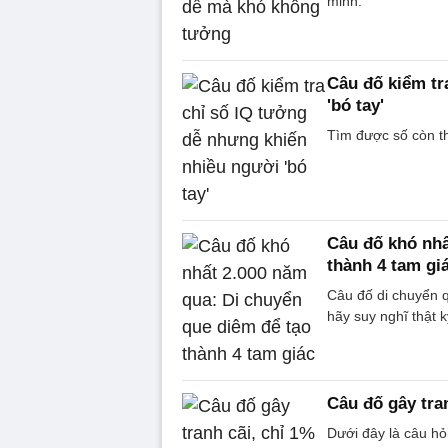
minh.
Câu đố kiểm tr
'bó tay'
Tìm được số còn th
Câu đố khó nhấ
thành 4 tam gi
Câu đố di chuyển q
hãy suy nghĩ thật k
Câu đố gây tra
Dưới đây là câu hỏi