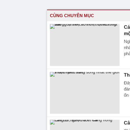
CÙNG CHUYÊN MỤC
Cá
mộ
Ngh
nhà
phả
Th
Đây
đán
ổn 
Câ