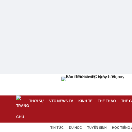
THỜI SỰ
VTC NEWS TV
KINH TẾ
THỂ THAO
THẾ G
TIN TỨC
DU HỌC
TUYỂN SINH
HỌC TIẾNG