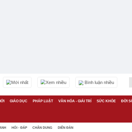
Mới nhất
Xem nhiều
Bình luận nhiều
IỚI
GIÁO DỤC
PHÁP LUẬT
VĂN HÓA - GIẢI TRÍ
SỨC KHỎE
ĐỜI S
 ANH
HỎI - ĐÁP
CHÂN DUNG
DIỄN ĐÀN