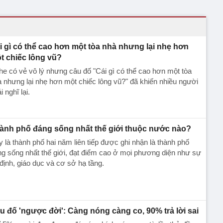
i gì có thể cao hơn một tòa nhà nhưng lại nhẹ hơn
t chiếc lông vũ?
e có vẻ vô lý nhưng câu đố "Cái gì có thể cao hơn một tòa
 nhưng lại nhẹ hơn một chiếc lông vũ?" đã khiến nhiều người
i nghĩ lại.
ành phố đáng sống nhất thế giới thuộc nước nào?
 là thành phố hai năm liên tiếp được ghi nhận là thành phố
g sống nhất thế giới, đạt điểm cao ở mọi phương diện như sự
định, giáo dục và cơ sở hạ tầng.
u đố 'ngược đời': Càng nóng càng co, 90% trả lời sai