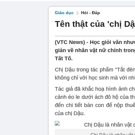
Giáo dục
Hỏi - Đáp
Tên thật của 'chị Dậ
(VTC News) -
Học giỏi văn như
giản về nhân vật nữ chính tro
Tất Tố.
Chị Dậu trong tác phẩm “Tắt đèn
không chỉ với học sinh mà với n
Tác giả đã khắc hoạ hình ảnh chị
cảnh éo le dưới ách đô hộ của t
đến chi tiết bán con để nộp thuế 
của chị Dậu.