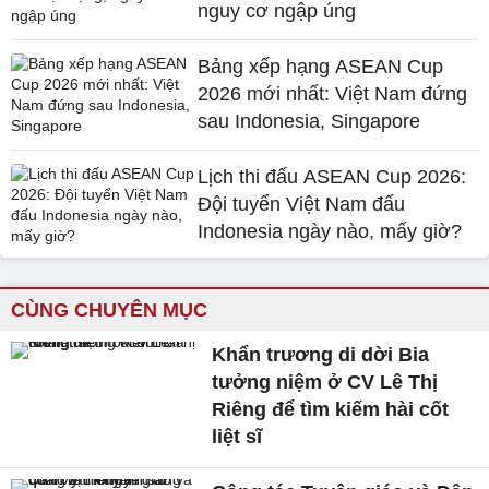
nguy cơ ngập úng
Bảng xếp hạng ASEAN Cup
2026 mới nhất: Việt Nam đứng
sau Indonesia, Singapore
Lịch thi đấu ASEAN Cup 2026:
Đội tuyển Việt Nam đấu
Indonesia ngày nào, mấy giờ?
CÙNG CHUYÊN MỤC
Khẩn trương di dời Bia
tưởng niệm ở CV Lê Thị
Riêng để tìm kiếm hài cốt
liệt sĩ