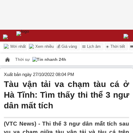
Mới nhất
Xem nhiều
💰 Giá vàng
📅 Lịch âm
☀️ Thời tiết

Thời sự
Tin nhanh 24h
Xuất bản ngày 27/10/2022 08:04 PM
Tàu vận tải va chạm tàu cá ở
Hà Tĩnh: Tìm thấy thi thể 3 ngư
dân mất tích
(VTC News) -
Thi thể 3 ngư dân mất tích sau
vụ va chạm giữa tàu vận tải và tàu cá trên