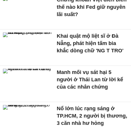
thế nào khi Fed giữ nguyên
lãi suất?
Khai quật mộ liệt sĩ ở Đà
Nẵng, phát hiện tấm bia
khắc dòng chữ 'NG T TRO'
Manh mối vụ sát hại 5
người ở Thái Lan từ lời kể
của các nhân chứng
Nổ lớn lúc rạng sáng ở
TP.HCM, 2 người bị thương,
3 căn nhà hư hỏng