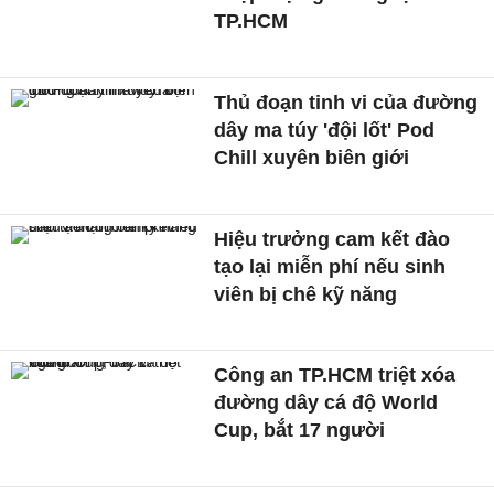
TP.HCM
Thủ đoạn tinh vi của đường
dây ma túy 'đội lốt' Pod
Chill xuyên biên giới
Hiệu trưởng cam kết đào
tạo lại miễn phí nếu sinh
viên bị chê kỹ năng
Công an TP.HCM triệt xóa
đường dây cá độ World
Cup, bắt 17 người