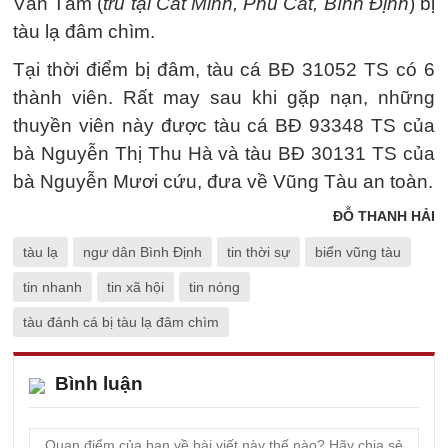
Văn Tâm (
trú tại Cát Minh, Phù Cát, Bình Định
) bị
tàu lạ đâm chìm.
Tại thời điểm bị đâm, tàu cá BĐ 31052 TS có 6
thành viên. Rất may sau khi gặp nạn, những
thuyền viên này được tàu cá BĐ 93348 TS của
bà Nguyễn Thị Thu Hà và tàu BĐ 30131 TS của
bà Nguyễn Mươi cứu, đưa về Vũng Tàu an toàn.
ĐỖ THANH HẢI
tàu lạ
ngư dân Bình Định
tin thời sự
biển vũng tàu
tin nhanh
tin xã hội
tin nóng
tàu đánh cá bị tàu lạ đâm chìm
Bình luận