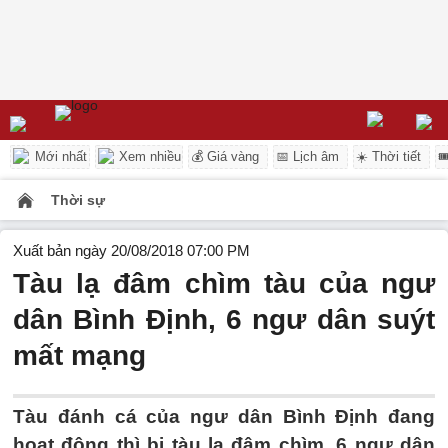
Mới nhất
Xem nhiều
💰 Giá vàng
📅 Lịch âm
☀️ Thời tiết

Thời sự
Xuất bản ngày 20/08/2018 07:00 PM
Tàu lạ đâm chìm tàu của ngư
dân Bình Định, 6 ngư dân suýt
mất mạng
Tàu đánh cá của ngư dân Bình Định đang
hoạt động thì bị tàu lạ đâm chìm, 6 ngư dân