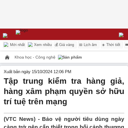
Mới nhất
Xem nhiều
💰 Giá vàng
📅 Lịch âm
☀️ Thời tiết

Khoa học - Công nghệ
Sản phẩm
Xuất bản ngày 15/10/2024 12:06 PM
Tập trung kiểm tra hàng giả,
hàng xâm phạm quyền sở hữu
trí tuệ trên mạng
(VTC News) -
Bảo vệ người tiêu dùng ngày
càng trở nên cấp thiết trong bối cảnh thương