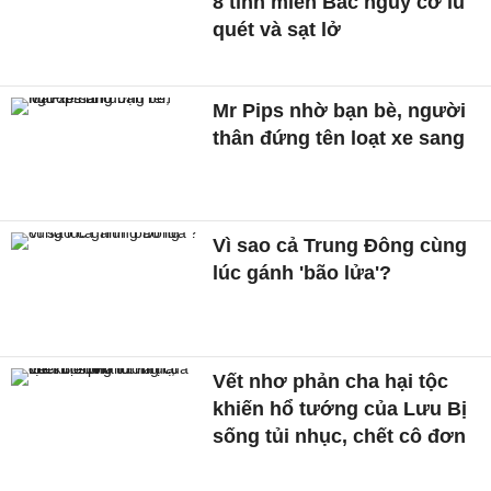
8 tỉnh miền Bắc nguy cơ lũ
quét và sạt lở
Mr Pips nhờ bạn bè, người
thân đứng tên loạt xe sang
Vì sao cả Trung Đông cùng
lúc gánh 'bão lửa'?
Vết nhơ phản cha hại tộc
khiến hổ tướng của Lưu Bị
sống tủi nhục, chết cô đơn