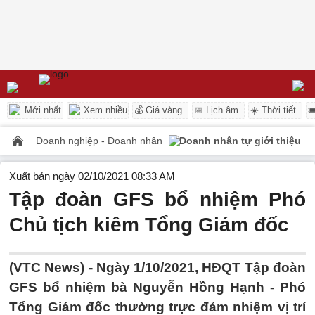
Mới nhất
Xem nhiều
💰 Giá vàng
📅 Lịch âm
☀️ Thời tiết

Doanh nghiệp - Doanh nhân
Doanh nhân tự giới thiệu
Xuất bản ngày 02/10/2021 08:33 AM
Tập đoàn GFS bổ nhiệm Phó
Chủ tịch kiêm Tổng Giám đốc
(VTC News) -
Ngày 1/10/2021, HĐQT Tập đoàn
GFS bổ nhiệm bà Nguyễn Hồng Hạnh - Phó
Tổng Giám đốc thường trực đảm nhiệm vị trí