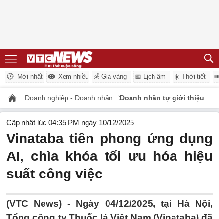
Mới nhất
Xem nhiều
💰 Giá vàng
📅 Lịch âm
☀️ Thời tiết

Doanh nghiệp - Doanh nhân
Doanh nhân tự giới thiệu
Cập nhật lúc 04:35 PM ngày 10/12/2025
Vinataba tiên phong ứng dụng
AI, chìa khóa tối ưu hóa hiệu
suất công việc
(VTC News) -
Ngày 04/12/2025, tại Hà Nội,
Tổng công ty Thuốc lá Việt Nam (Vinataba) đã