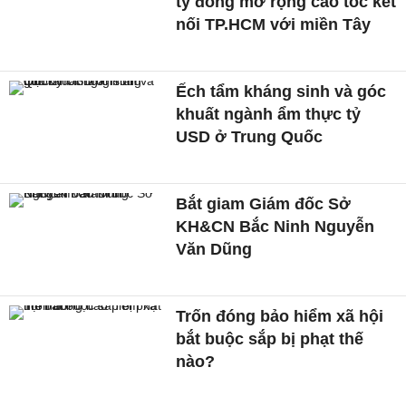
tỷ đồng mở rộng cao tốc kết
nối TP.HCM với miền Tây
Ếch tẩm kháng sinh và góc
khuất ngành ẩm thực tỷ
USD ở Trung Quốc
Bắt giam Giám đốc Sở
KH&CN Bắc Ninh Nguyễn
Văn Dũng
Trốn đóng bảo hiểm xã hội
bắt buộc sắp bị phạt thế
nào?