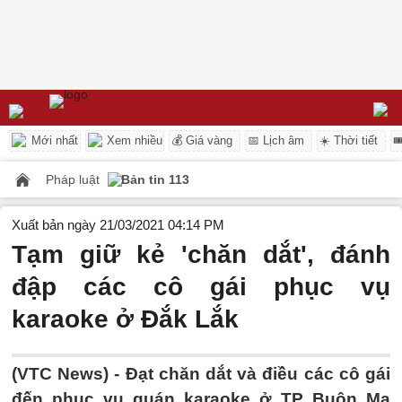
Mới nhất
Xem nhiều
💰 Giá vàng
📅 Lịch âm
☀️ Thời tiết

Pháp luật
Bản tin 113
Xuất bản ngày 21/03/2021 04:14 PM
Tạm giữ kẻ 'chăn dắt', đánh
đập các cô gái phục vụ
karaoke ở Đắk Lắk
(VTC News) -
Đạt chăn dắt và điều các cô gái
đến phục vụ quán karaoke ở TP Buôn Ma