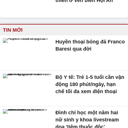
thiên ở ven biển Hội An
TIN MỚI
Huyền thoại bóng đá Franco
Baresi qua đời
Bộ Y tế: Trẻ 1-5 tuổi cần vận
động 180 phút/ngày, hạn
chế tối đa xem điện thoại
Đình chỉ học một năm hai
nữ sinh y khoa livestream
dọa 'tiêm thuốc độc'