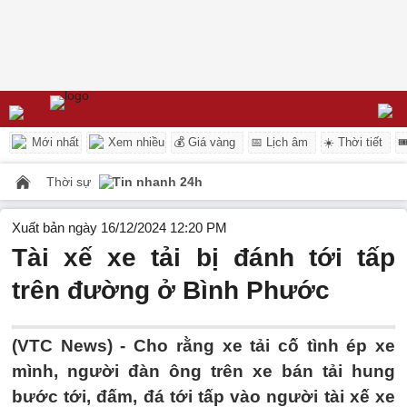
Mới nhất
Xem nhiều
💰 Giá vàng
📅 Lịch âm
☀️ Thời tiết

Thời sự
Tin nhanh 24h
Xuất bản ngày 16/12/2024 12:20 PM
Tài xế xe tải bị đánh tới tấp
trên đường ở Bình Phước
(VTC News) -
Cho rằng xe tải cố tình ép xe
mình, người đàn ông trên xe bán tải hung
bước tới, đấm, đá tới tấp vào người tài xế xe