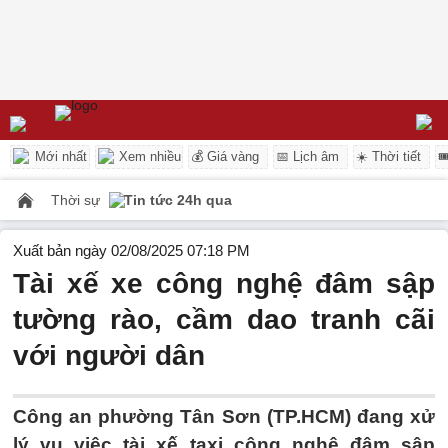
Mới nhất
Xem nhiều
💰 Giá vàng
📅 Lịch âm
☀️ Thời tiết

Thời sự
Tin tức 24h qua
Xuất bản ngày 02/08/2025 07:18 PM
Tài xế xe công nghệ đâm sập
tường rào, cầm dao tranh cãi
với người dân
Công an phường Tân Sơn (TP.HCM) đang xử
lý vụ việc tài xế taxi công nghệ đâm sập