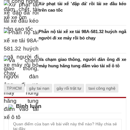
Xử phạt tài xế 'đập đá' rồi lái xe đầu kéo
trên cao tốc
Phẫn nộ tài xế xe tải 98A-581.32 huých ngã
người đi xe máy rồi bỏ chạy
Va chạm giao thông, người đàn ông đi xe
máy hung hăng tung đấm vào tài xế ô tô
TP.HCM
gây tai nạn
gây rối trật tự
taxi công nghệ
Bình luận