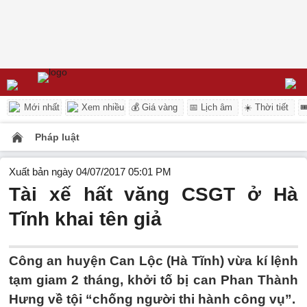
Mới nhất
Xem nhiều
💰 Giá vàng
📅 Lịch âm
☀️ Thời tiết

Pháp luật
Xuất bản ngày 04/07/2017 05:01 PM
Tài xế hất văng CSGT ở Hà
Tĩnh khai tên giả
Công an huyện Can Lộc (Hà Tĩnh) vừa kí lệnh
tạm giam 2 tháng, khởi tố bị can Phan Thành
Hưng về tội “chống người thi hành công vụ”.