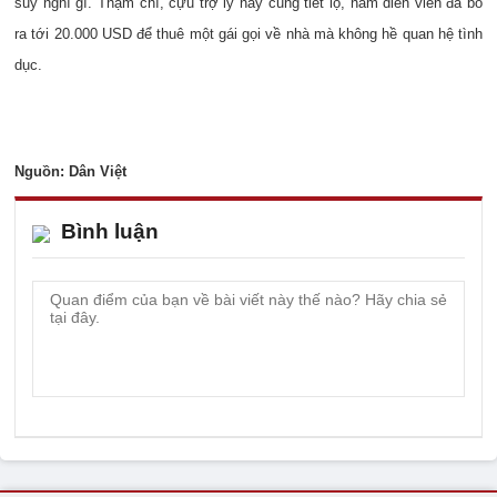
suy nghĩ gì. Thậm chí, cựu trợ lý này cũng tiết lộ, nam diễn viên đã bỏ
ra tới 20.000 USD để thuê một gái gọi về nhà mà không hề quan hệ tình
dục.
Nguồn: Dân Việt
Bình luận