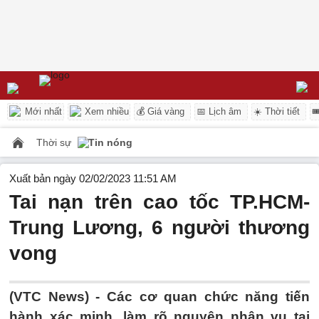
Mới nhất
Xem nhiều
💰 Giá vàng
📅 Lịch âm
☀️ Thời tiết

Thời sự
Tin nóng
Xuất bản ngày 02/02/2023 11:51 AM
Tai nạn trên cao tốc TP.HCM-
Trung Lương, 6 người thương
vong
(VTC News) -
Các cơ quan chức năng tiến
hành xác minh, làm rõ nguyên nhân vụ tai