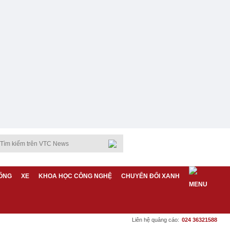
ỐNG
XE
KHOA HỌC CÔNG NGHỆ
CHUYỂN ĐỔI XANH
Liên hệ quảng cáo:
024 36321588