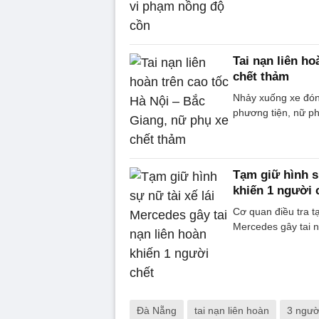
Tai nạn liên ho
chết thảm
Nhảy xuống xe đón
phương tiện, nữ ph
Tạm giữ hình sự
khiến 1 người 
Cơ quan điều tra tạ
Mercedes gây tai n
Đà Nẵng
tai nạn liên hoàn
3 ngườ