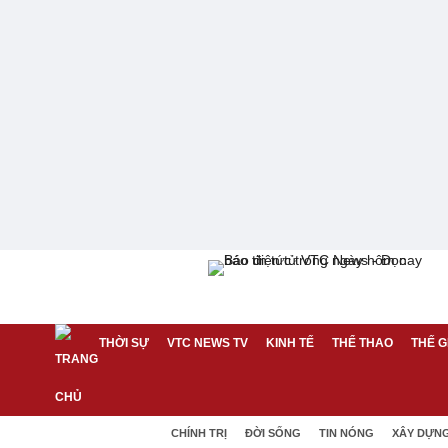
THỜI SỰ
VTC NEWS TV
KINH TẾ
THỂ THAO
THẾ G
CHÍNH TRỊ
ĐỜI SỐNG
TIN NÓNG
XÂY DỰN