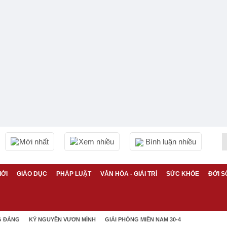
Mới nhất
Xem nhiều
Bình luận nhiều
IỚI
GIÁO DỤC
PHÁP LUẬT
VĂN HÓA - GIẢI TRÍ
SỨC KHỎE
ĐỜI S
G ĐẢNG
KỶ NGUYÊN VƯƠN MÌNH
GIẢI PHÓNG MIỀN NAM 30-4