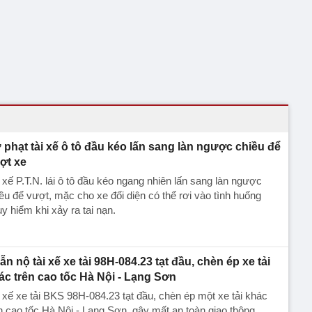
 phạt tài xế ô tô đầu kéo lấn sang làn ngược chiều để
ợt xe
 xế P.T.N. lái ô tô đầu kéo ngang nhiên lấn sang làn ngược
ều để vượt, mặc cho xe đối diện có thể rơi vào tình huống
y hiểm khi xảy ra tai nạn.
ẫn nộ tài xế xe tải 98H-084.23 tạt đầu, chèn ép xe tải
ác trên cao tốc Hà Nội - Lạng Sơn
 xế xe tải BKS 98H-084.23 tạt đầu, chèn ép một xe tải khác
n cao tốc Hà Nội - Lạng Sơn, gây mất an toàn giao thông