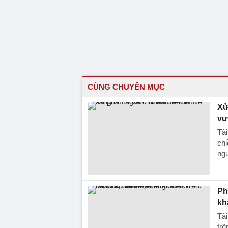
CÙNG CHUYÊN MỤC
Xử
vư
Tài
chi
ngu
Ph
kh
Tài
trê