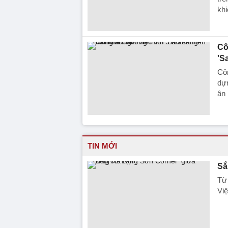
khi
Cô
'S
Côn
dựn
ân 
TIN MỚI
Sắ
Từ 
Việ