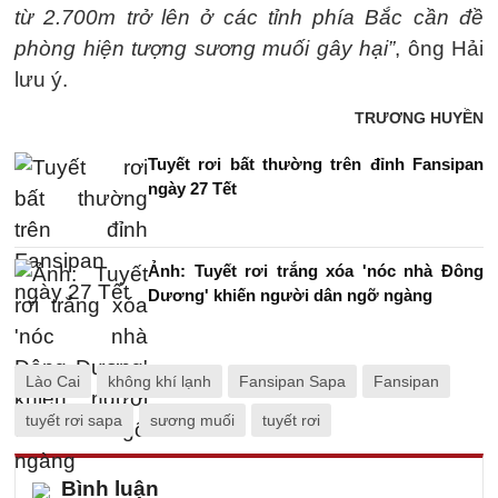
từ 2.700m trở lên ở các tỉnh phía Bắc cần đề
phòng hiện tượng sương muối gây hại”
, ông Hải
lưu ý.
TRƯƠNG HUYỀN
Tuyết rơi bất thường trên đỉnh Fansipan
ngày 27 Tết
Ảnh: Tuyết rơi trắng xóa 'nóc nhà Đông
Dương' khiến người dân ngỡ ngàng
Lào Cai
không khí lạnh
Fansipan Sapa
Fansipan
tuyết rơi sapa
sương muối
tuyết rơi
Bình luận