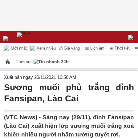
Mới nhất
Xem nhiều
💰 Giá vàng
📅 Lịch âm
☀️ Thời tiết

Thời sự
Tin nhanh 24h
Xuất bản ngày 29/11/2021 10:56 AM
Sương muối phủ trắng đỉnh
Fansipan, Lào Cai
(VTC News) -
Sáng nay (29/11), đỉnh Fansipan
(Lào Cai) xuất hiện lớp sương muối trắng xoá
khiến nhiều người nhầm tưởng tuyết rơi.