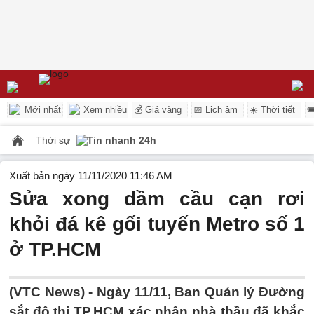
Mới nhất
Xem nhiều
💰 Giá vàng
📅 Lịch âm
☀️ Thời tiết

Thời sự
Tin nhanh 24h
Xuất bản ngày 11/11/2020 11:46 AM
Sửa xong dầm cầu cạn rơi
khỏi đá kê gối tuyến Metro số 1
ở TP.HCM
(VTC News) -
Ngày 11/11, Ban Quản lý Đường
sắt đô thị TP.HCM xác nhận nhà thầu đã khắc