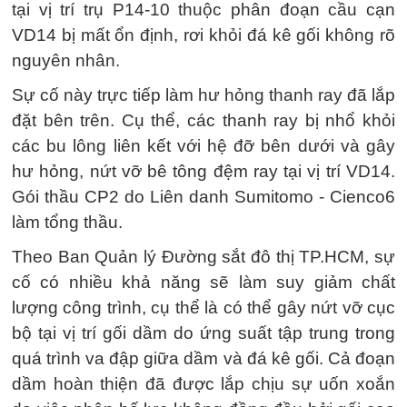
tại vị trí trụ P14-10 thuộc phân đoạn cầu cạn
VD14 bị mất ổn định, rơi khỏi đá kê gối không rõ
nguyên nhân.
Sự cố này trực tiếp làm hư hỏng thanh ray đã lắp
đặt bên trên. Cụ thể, các thanh ray bị nhổ khỏi
các bu lông liên kết với hệ đỡ bên dưới và gây
hư hỏng, nứt vỡ bê tông đệm ray tại vị trí VD14.
Gói thầu CP2 do Liên danh Sumitomo - Cienco6
làm tổng thầu.
Theo Ban Quản lý Đường sắt đô thị TP.HCM, sự
cố có nhiều khả năng sẽ làm suy giảm chất
lượng công trình, cụ thể là có thể gây nứt vỡ cục
bộ tại vị trí gối dầm do ứng suất tập trung trong
quá trình va đập giữa dầm và đá kê gối. Cả đoạn
dầm hoàn thiện đã được lắp chịu sự uốn xoắn