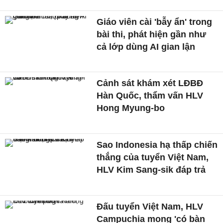
Giáo viên cài 'bẫy ẩn' trong
bài thi, phát hiện gần như
cả lớp dùng AI gian lận
Cảnh sát khám xét LĐBĐ
Hàn Quốc, thẩm vấn HLV
Hong Myung-bo
Sao Indonesia hạ thấp chiến
thắng của tuyển Việt Nam,
HLV Kim Sang-sik đáp trả
Đấu tuyển Việt Nam, HLV
Campuchia mong 'có bàn