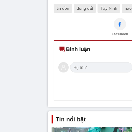
tin đồn
động đất
Tây Ninh
náo
Facebook
Bình luận
Tin nổi bật