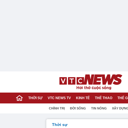
THỜI SỰ
VTC NEWS TV
KINH TẾ
THỂ THAO
THẾ G
CHÍNH TRỊ
ĐỜI SỐNG
TIN NÓNG
XÂY DỰN
Thời sự