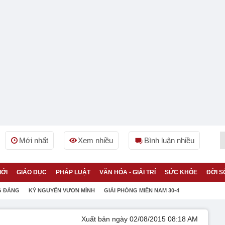
Mới nhất
Xem nhiều
Bình luận nhiều
IỚI
GIÁO DỤC
PHÁP LUẬT
VĂN HÓA - GIẢI TRÍ
SỨC KHỎE
ĐỜI S
G ĐẢNG
KỶ NGUYÊN VƯƠN MÌNH
GIẢI PHÓNG MIỀN NAM 30-4
Xuất bản ngày 02/08/2015 08:18 AM