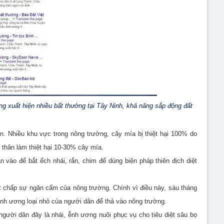
ng xuất hiện nhiều bất thường tại Tây Ninh, khả năng sắp động đất
n. Nhiều khu vực trong nông trường, cây mía bị thiệt hại 100% do
c thân làm thiệt hại 10-30% cây mía.
 vào để bắt ếch nhái, rắn, chim để dùng biện pháp thiên địch diệt
t chấp sự ngăn cấm của nông trường. Chính vì điều này, sáu tháng
ễnh ương loại nhỏ của người dân để thả vào nông trường.
người dân đây là nhái, ễnh ương nuôi phục vụ cho tiêu diệt sâu bọ