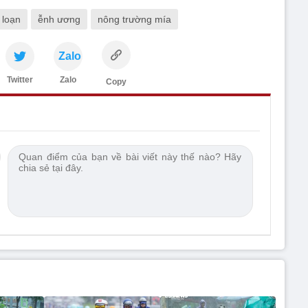
 loạn
ễnh ương
nông trường mía
Zalo
Twitter
Zalo
Copy