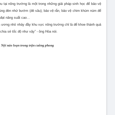
 tại nông trường là một trong những giải pháp sinh học để bảo vệ
ùng đèn nhử bướm (đẻ sâu), bảo vệ rắn, bảo vệ chim khúm núm để
n đạt năng suất cao…
ễnh ương nhỏ nhảy đầy khu vực nông trường chỉ là để khoe thành quả
chia sẻ tốc độ như vậy” - ông Hòa nói.
 Nội náo loạn trong trận cuồng phong