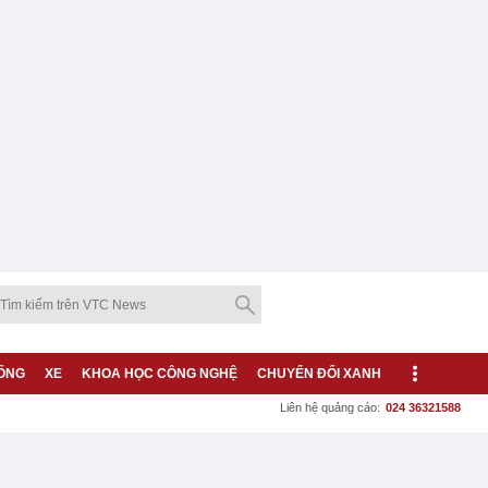
ỐNG
XE
KHOA HỌC CÔNG NGHỆ
CHUYỂN ĐỔI XANH
Liên hệ quảng cáo:
024 36321588