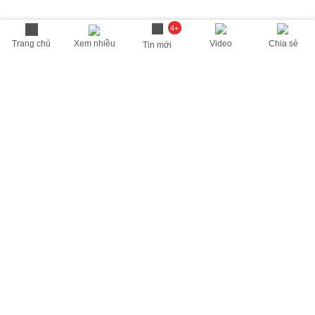
4+
Trang chủ
Xem nhiều
Video
Chia sẻ
Tin mới
THÔNG TIN HỮU ÍCH
Cập nhật nhanh các thông tin được quan tâm mỗi ngày
Lịch âm hôm nay