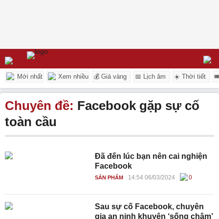
Mới nhất
Xem nhiều
💰 Giá vàng
📅 Lịch âm
☀️ Thời tiết

Chuyên đề:
Facebook gặp sự cố
toàn cầu
Đã đến lúc bạn nên cai nghiện
Facebook
14:54 06/03/2024
0
SẢN PHẨM
Sau sự cố Facebook, chuyên
gia an ninh khuyên ‘sống chậm’