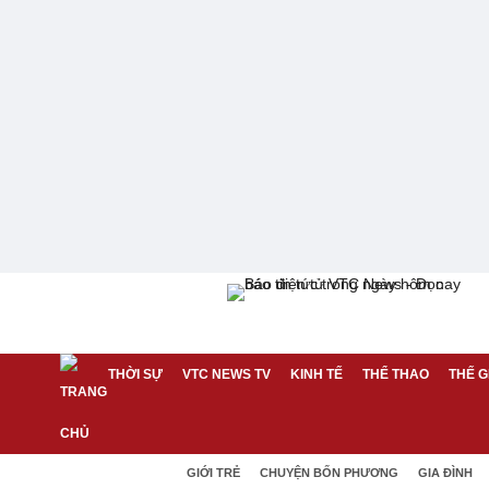
THỜI SỰ
VTC NEWS TV
KINH TẾ
THỂ THAO
THẾ G
GIỚI TRẺ
CHUYỆN BỐN PHƯƠNG
GIA ĐÌNH