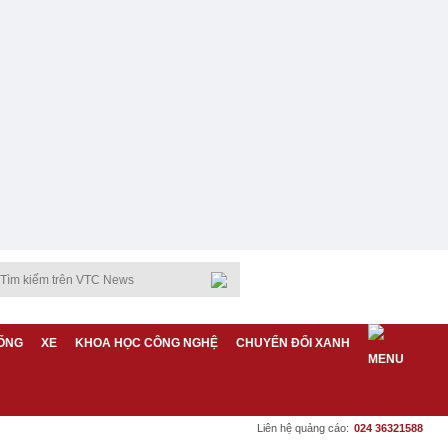
ỐNG
XE
KHOA HỌC CÔNG NGHỆ
CHUYỂN ĐỔI XANH
Liên hệ quảng cáo:
024 36321588