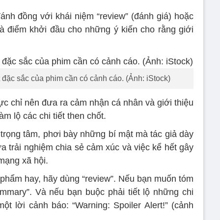
 đánh đồng với khái niệm “review” (đánh giá) hoặc
là điểm khởi đầu cho những ý kiến cho rằng giới
iết đặc sắc của phim cần có cảnh cáo. (Ảnh: iStock)
ực chỉ nên đưa ra cảm nhận cá nhân và giới thiệu
m lộ các chi tiết then chốt.
o trọng tâm, phơi bày những bí mật mà tác giả dày
a trải nghiệm chia sẻ cảm xúc và việc kể hết gây
mạng xã hội.
 phẩm hay, hãy dùng “review”. Nếu bạn muốn tóm
mmary”. Và nếu bạn buộc phải tiết lộ những chi
một lời cảnh báo: “Warning: Spoiler Alert!” (cảnh