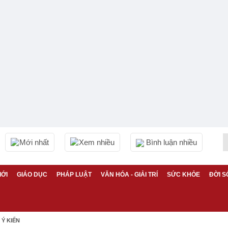
Mới nhất
Xem nhiều
Bình luận nhiều
IỚI
GIÁO DỤC
PHÁP LUẬT
VĂN HÓA - GIẢI TRÍ
SỨC KHỎE
ĐỜI S
Ý KIẾN