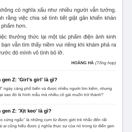
 không có nghĩa xấu như nhiều người vẫn tưởng.
rằng việc chia sẻ tình tiết giật gân khiến khán
ác phẩm hơn.
iệc thưởng thức lại một tác phẩm điện ảnh kinh
, bạn vẫn tìm thấy niềm vui riêng khi khám phá ra
trước đó mình vô tình bỏ lỡ.
HOÀNG HÀ
(Tổng hợp)
gen Z: 'Girl’s girl' là gì?
girl" ngày càng phổ biến và được nhiều người tìm kiếm, nhưng
 và tại sao đó là hình mẫu mà nhiều cô gái muốn trở thành?
 gen Z: 'Xịt keo' là gì?
keo cứng ngắc” là những cụm từ được giới trẻ nhắc đến rất
i ai cũng hiểu được ý nghĩa thực sự của nó trong từ điển gen