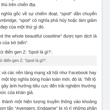
 thù trên chiến địa.
p nghĩa gốc về sự chiếm đoạt, “spoil” dần chuyển
ambridge, “spoil” có nghĩa phá hủy hoặc làm giảm
 đẹp của một thứ gì đó.
led the whole beautiful coastline” được tạm dịch là
p của bờ biển”.
ừ điển gen Z: ‘Spoil là gì?’.
t và các nền tảng mạng xã hội như Facebook hay
h một lớp nghĩa bóng hoàn toàn mới, đó là: Tiết lộ
g, gây ảnh hưởng tiêu cực đến trải nghiệm thưởng
hức của khán giả.
rở thành một hiện tượng truyền thông vào khoảng
bom tấn “Avengers: Endgame” bị rò rỉ những phân