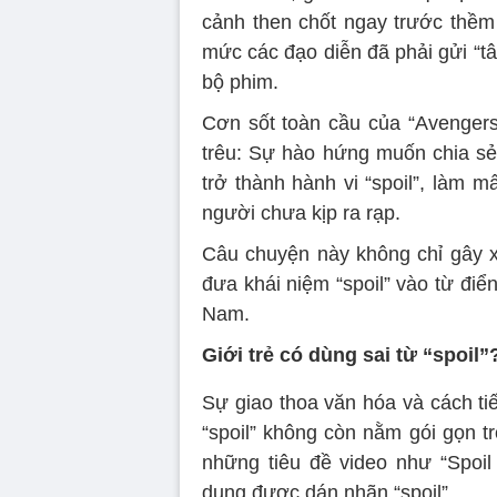
cảnh then chốt ngay trước thềm
mức các đạo diễn đã phải gửi “tâm
bộ phim.
Cơn sốt toàn cầu của “Avengers
trêu: Sự hào hứng muốn chia s
trở thành hành vi “spoil”, làm 
người chưa kịp ra rạp.
Câu chuyện này không chỉ gây x
đưa khái niệm “spoil” vào từ đi
Nam.
Giới trẻ có dùng sai từ “spoil”
Sự giao thoa văn hóa và cách ti
“spoil” không còn nằm gói gọn t
những tiêu đề video như “Spoil 
dung được dán nhãn “spoil”.