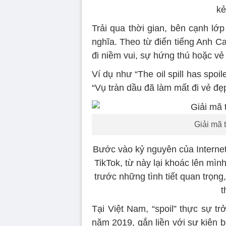
kẻ
Trải qua thời gian, bên cạnh lớ
nghĩa. Theo từ điển tiếng Anh C
đi niềm vui, sự hứng thú hoặc vẻ
Ví dụ như “The oil spill has spoi
“Vụ tràn dầu đã làm mất đi vẻ đẹ
Giải mã t
Bước vào kỷ nguyên của Interne
TikTok, từ này lại khoác lên mìn
trước những tình tiết quan trọn
t
Tại Việt Nam, “spoil” thực sự t
năm 2019, gắn liền với sự kiện 