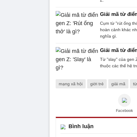
Giải mã từ điển
Cụm từ "rút ống th
hoàn cảnh khác nha
nghĩa gì.
Giải mã từ điển
Từ "slay" của gen 
thuộc các thế hệ tr
mạng xã hội
giới trẻ
giải mã
t
Facebook
Bình luận