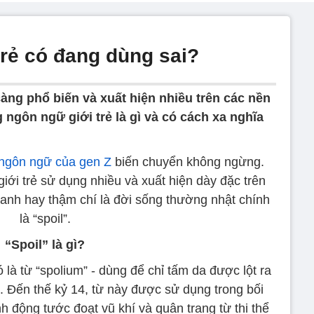
i trẻ có đang dùng sai?
àng phổ biến và xuất hiện nhiều trên các nền
 ngôn ngữ giới trẻ là gì và có cách xa nghĩa
ngôn ngữ của gen Z
biến chuyển không ngừng.
iới trẻ sử dụng nhiều và xuất hiện dày đặc trên
ranh hay thậm chí là đời sống thường nhật chính
là “spoil”.
“Spoil” là gì?
ó là từ “spolium” - dùng để chỉ tấm da được lột ra
t. Đến thế kỷ 14, từ này được sử dụng trong bối
h động tước đoạt vũ khí và quân trang từ thi thể