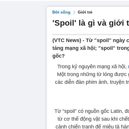
Đời sống
Giới trẻ
'Spoil' là gì và giớ
(VTC News) -
Từ "spoil" ngày c
tảng mạng xã hội; "spoil" trong
gốc?
Trong kỷ nguyên mạng xã hội,
Một trong những từ lóng được g
các diễn đàn phim ảnh, truyện t
Từ “spoil” có nguồn gốc Latin, đ
từ cơ thể động vật sau khi chế
cảnh chiến tranh để miêu tả hàn