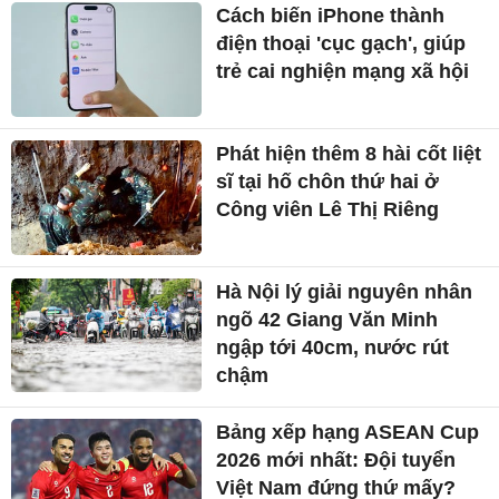
Cách biến iPhone thành
điện thoại 'cục gạch', giúp
trẻ cai nghiện mạng xã hội
Phát hiện thêm 8 hài cốt liệt
sĩ tại hố chôn thứ hai ở
Công viên Lê Thị Riêng
Hà Nội lý giải nguyên nhân
ngõ 42 Giang Văn Minh
ngập tới 40cm, nước rút
chậm
Bảng xếp hạng ASEAN Cup
2026 mới nhất: Đội tuyển
Việt Nam đứng thứ mấy?