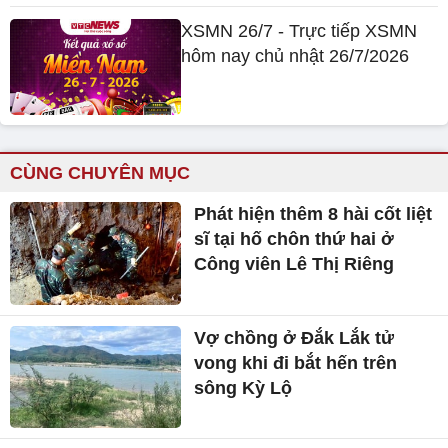
XSMN 26/7 - Trực tiếp XSMN
hôm nay chủ nhật 26/7/2026
CÙNG CHUYÊN MỤC
Phát hiện thêm 8 hài cốt liệt
sĩ tại hố chôn thứ hai ở
Công viên Lê Thị Riêng
Vợ chồng ở Đắk Lắk tử
vong khi đi bắt hến trên
sông Kỳ Lộ