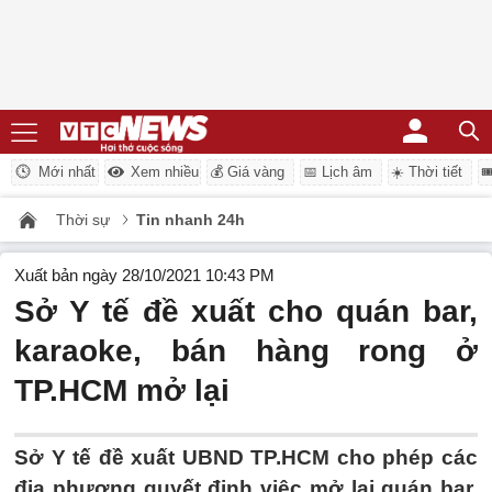
Mới nhất
Xem nhiều
💰 Giá vàng
📅 Lịch âm
☀️ Thời tiết

Thời sự
Tin nhanh 24h
Xuất bản ngày 28/10/2021 10:43 PM
Sở Y tế đề xuất cho quán bar,
karaoke, bán hàng rong ở
TP.HCM mở lại
Sở Y tế đề xuất UBND TP.HCM cho phép các
địa phương quyết định việc mở lại quán bar,