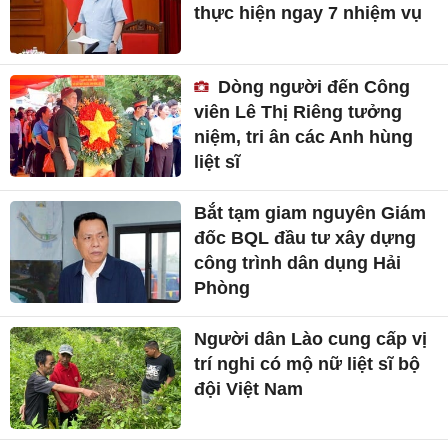
thực hiện ngay 7 nhiệm vụ
Dòng người đến Công
viên Lê Thị Riêng tưởng
niệm, tri ân các Anh hùng
liệt sĩ
Bắt tạm giam nguyên Giám
đốc BQL đầu tư xây dựng
công trình dân dụng Hải
Phòng
Người dân Lào cung cấp vị
trí nghi có mộ nữ liệt sĩ bộ
đội Việt Nam