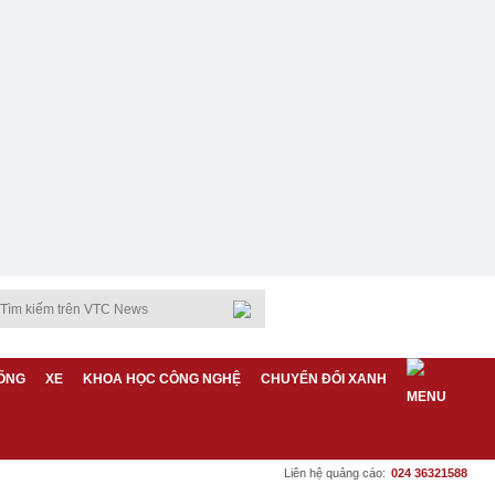
ỐNG
XE
KHOA HỌC CÔNG NGHỆ
CHUYỂN ĐỔI XANH
Liên hệ quảng cáo:
024 36321588