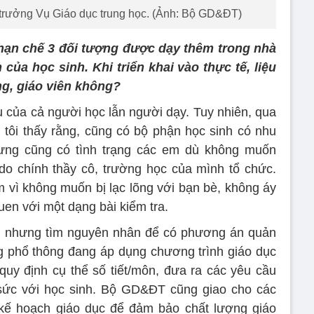
rưởng Vụ Giáo dục trung học. (Ảnh: Bộ GD&ĐT)
hạn chế 3 đối tượng được dạy thêm trong nhà
của học sinh. Khi triển khai vào thực tế, liệu
g, giáo viên không?
 của cả người học lẫn người dạy. Tuy nhiên, qua
g tôi thấy rằng, cũng có bộ phận học sinh có nhu
ưng cũng có tình trạng các em dù không muốn
o chính thầy cô, trường học của mình tổ chức.
m vì không muốn bị lạc lõng với bạn bè, không áy
uen với một dạng bài kiểm tra.
nhưng tìm nguyên nhân để có phương án quản
g phổ thông đang áp dụng chương trình giáo dục
y định cụ thể số tiết/môn, đưa ra các yêu cầu
sức với học sinh. Bộ GD&ĐT cũng giao cho các
kế hoạch giáo dục để đảm bảo chất lượng giáo