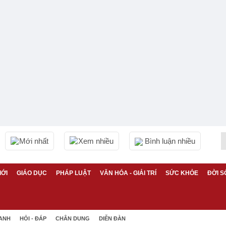
Mới nhất
Xem nhiều
Bình luận nhiều
IỚI
GIÁO DỤC
PHÁP LUẬT
VĂN HÓA - GIẢI TRÍ
SỨC KHỎE
ĐỜI S
 ANH
HỎI - ĐÁP
CHÂN DUNG
DIỄN ĐÀN