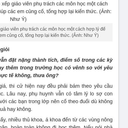
giáo viên phụ trách các môn học một cách hợp lý để
 em củng cố, tổng hợp lại kiến thức. (Ảnh: Như Ý)
giỏi
ẫn đặt nặng thành tích, điểm số trong các kỳ
ạy thêm trong trường học có vênh so với yêu
thực tế không, thưa ông?
giá, thi cử hiện nay đều phải bám theo yêu cầu
c. Lâu nay, phụ huynh vẫn có tâm lý lo sợ con
 với các bạn trong lớp nên cố theo đuổi dù không
quả hay không.
thấy, nhiều thủ khoa, á khoa đến từ các vùng nông
khăn, hoàn toàn không đi học thêm. Nếu nói nhà