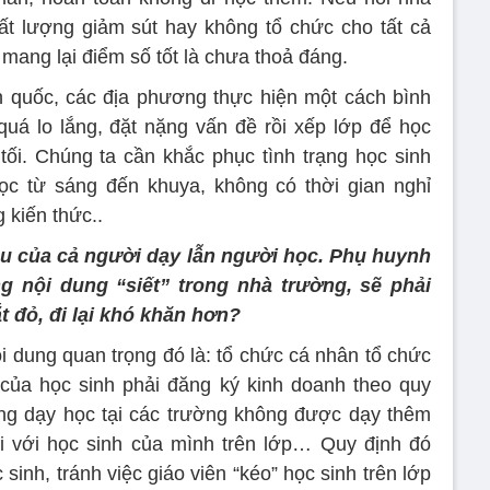
ất lượng giảm sút hay không tổ chức cho tất cả
i mang lại điểm số tốt là chưa thoả đáng.
n quốc, các địa phương thực hiện một cách bình
uá lo lắng, đặt nặng vấn đề rồi xếp lớp để học
, tối. Chúng ta cần khắc phục tình trạng học sinh
học từ sáng đến khuya, không có thời gian nghỉ
 kiến thức..
ầu của cả người dạy lẫn người học. Phụ huynh
g nội dung “siết” trong nhà trường, sẽ phải
ắt đỏ, đi lại khó khăn hơn?
i dung quan trọng đó là: tổ chức cá nhân tổ chức
 của học sinh phải đăng ký kinh doanh theo quy
ang dạy học tại các trường không được dạy thêm
ối với học sinh của mình trên lớp… Quy định đó
inh, tránh việc giáo viên “kéo” học sinh trên lớp