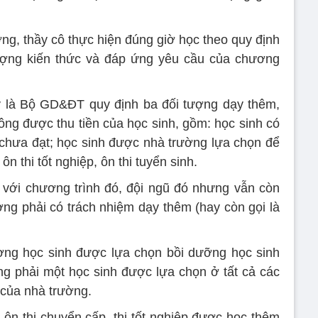
ng, thầy cô thực hiện đúng giờ học theo quy định
ượng kiến thức và đáp ứng yêu cầu của chương
y là Bộ GD&ĐT quy định ba đối tượng dạy thêm,
ng được thu tiền của học sinh, gồm: học sinh có
chưa đạt; học sinh được nhà trường lựa chọn để
ôn thi tốt nghiệp, ôn thi tuyển sinh.
 với chương trình đó, đội ngũ đó nhưng vẫn còn
ờng phải có trách nhiệm dạy thêm (hay còn gọi là
ợng học sinh được lựa chọn bồi dưỡng học sinh
ng phải một học sinh được lựa chọn ở tất cả các
 của nhà trường.
2 ôn thi chuyển cấp, thi tốt nghiệp được học thêm