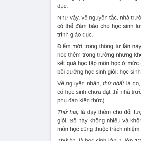
dục.
Như vậy, về nguyên tắc, nhà trườ
có thể đảm bảo cho học sinh l
trình giáo dục.
Điểm mới trong thông tư lần nà
học thêm trong trường nhưng khô
kết quả học tập môn học ở mức 
bồi dưỡng học sinh giỏi; học sinh 
Về nguyên nhân,
thứ nhất
là do,
có học sinh chưa đạt thì nhà trư
phụ đạo kiến thức).
Thứ hai,
là dạy thêm cho đối tư
giỏi. Số này không nhiều và khô
môn học cũng thuộc trách nhiệm
Thứ ba,
là học sinh lớp 9, lớp 1