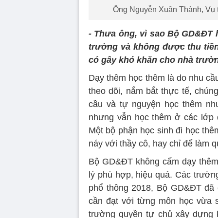
Ông Nguyễn Xuân Thành, Vụ t
- Thưa ông, vì sao Bộ GD&ĐT 
trường và không được thu tiền 
có gây khó khăn cho nhà trườn
Dạy thêm học thêm là do nhu cầu
theo dõi, nắm bắt thực tế, chún
cầu và tự nguyện học thêm nh
nhưng vẫn học thêm ở các lớp d
Một bộ phận học sinh đi học thê
náy với thầy cô, hay chỉ để làm q
Bộ GD&ĐT không cấm dạy thêm 
lý phù hợp, hiệu quả. Các trườn
phổ thông 2018, Bộ GD&ĐT đã qu
cần đạt với từng môn học vừa 
trường quyền tự chủ xây dựng 