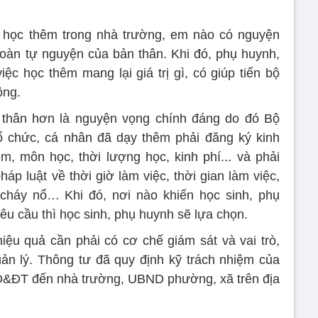
 học thêm trong nhà trường, em nào có nguyện
oàn tự nguyện của bản thân. Khi đó, phụ huynh,
iệc học thêm mang lại giá trị gì, có giúp tiến bộ
ông.
n thân hơn là nguyện vọng chính đáng do đó Bộ
 chức, cá nhân đã dạy thêm phải đăng ký kinh
m, môn học, thời lượng học, kinh phí... và phải
áp luật về thời giờ làm việc, thời gian làm việc,
 cháy nổ… Khi đó, nơi nào khiến học sinh, phụ
u cầu thì học sinh, phụ huynh sẽ lựa chọn.
ệu quả cần phải có cơ chế giám sát và vai trò,
ản lý. Thông tư đã quy định kỹ trách nhiệm của
D&ĐT đến nhà trường, UBND phường, xã trên địa