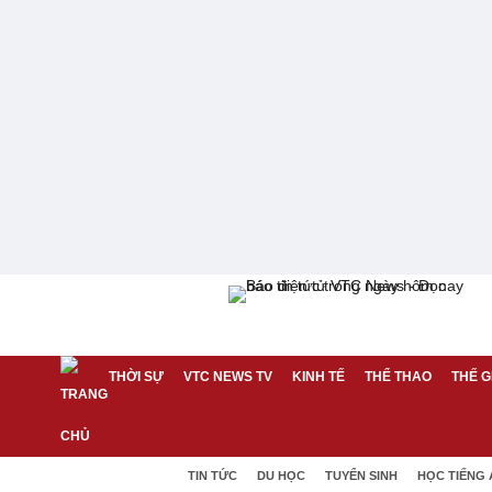
THỜI SỰ
VTC NEWS TV
KINH TẾ
THỂ THAO
THẾ G
TIN TỨC
DU HỌC
TUYỂN SINH
HỌC TIẾNG