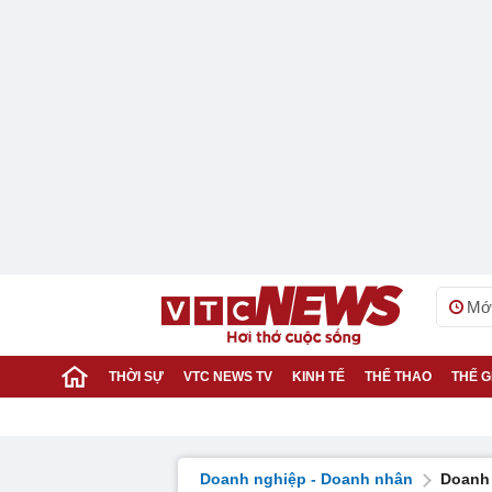
Mới
THỜI SỰ
VTC NEWS TV
KINH TẾ
THỂ THAO
THẾ G
Doanh nghiệp - Doanh nhân
Doanh 