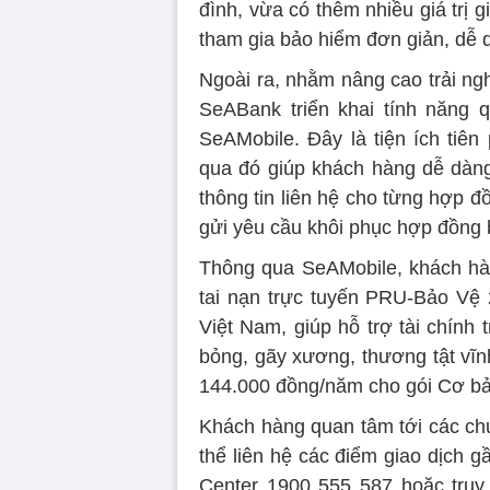
đình, vừa có thêm nhiều giá trị g
tham gia bảo hiểm đơn giản, dễ 
Ngoài ra, nhằm nâng cao trải ng
SeABank triển khai tính năng 
SeAMobile. Đây là tiện ích tiên
qua đó giúp khách hàng dễ dàng
thông tin liên hệ cho từng hợp đ
gửi yêu cầu khôi phục hợp đồng 
Thông qua SeAMobile, khách hà
tai nạn trực tuyến PRU-Bảo Vệ 
Việt Nam, giúp hỗ trợ tài chính
bỏng, gãy xương, thương tật vĩnh
144.000 đồng/năm cho gói Cơ bả
Khách hàng quan tâm tới các ch
thể liên hệ các điểm giao dịch 
Center 1900 555 587 hoặc truy