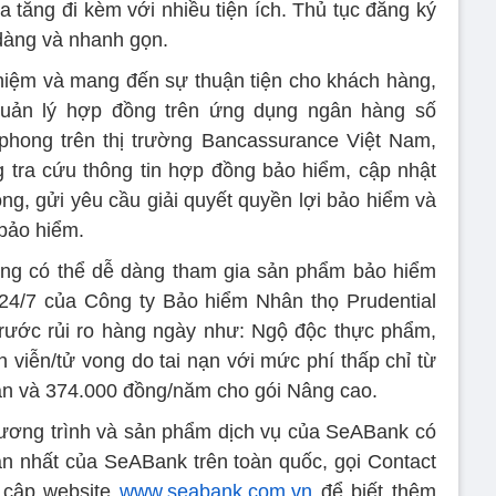
ia tăng đi kèm với nhiều tiện ích. Thủ tục đăng ký
dàng và nhanh gọn.
hiệm và mang đến sự thuận tiện cho khách hàng,
quản lý hợp đồng trên ứng dụng ngân hàng số
 phong trên thị trường Bancassurance Việt Nam,
 tra cứu thông tin hợp đồng bảo hiểm, cập nhật
ồng, gửi yêu cầu giải quyết quyền lợi bảo hiểm và
bảo hiểm.
ng có thể dễ dàng tham gia sản phẩm bảo hiểm
24/7 của Công ty Bảo hiểm Nhân thọ Prudential
 trước rủi ro hàng ngày như: Ngộ độc thực phẩm,
 viễn/tử vong do tai nạn với mức phí thấp chỉ từ
n và 374.000 đồng/năm cho gói Nâng cao.
ương trình và sản phẩm dịch vụ của SeABank có
gần nhất của SeABank trên toàn quốc, gọi Contact
 cập website
www.seabank.com.vn
để biết thêm