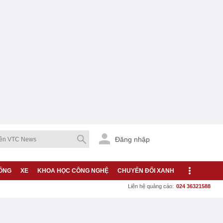
Đăng nhập
ỐNG
XE
KHOA HỌC CÔNG NGHỆ
CHUYỂN ĐỔI XANH
Liên hệ quảng cáo:
024 36321588