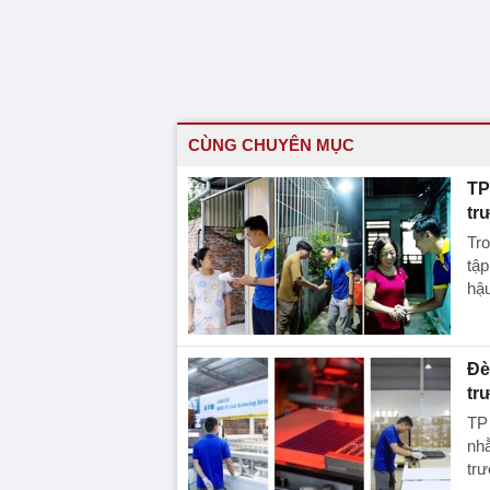
CÙNG CHUYÊN MỤC
TP
tr
Tro
tập
hậ
Đè
tr
TP 
nh
trư