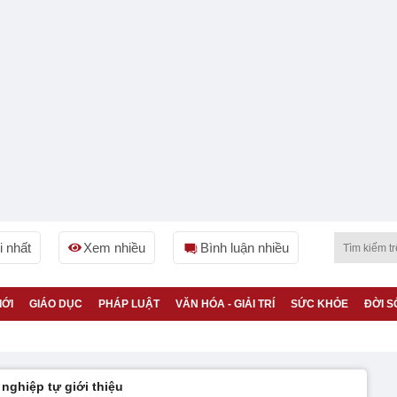
 nhất
Xem nhiều
Bình luận nhiều
IỚI
GIÁO DỤC
PHÁP LUẬT
VĂN HÓA - GIẢI TRÍ
SỨC KHỎE
ĐỜI S
nghiệp tự giới thiệu