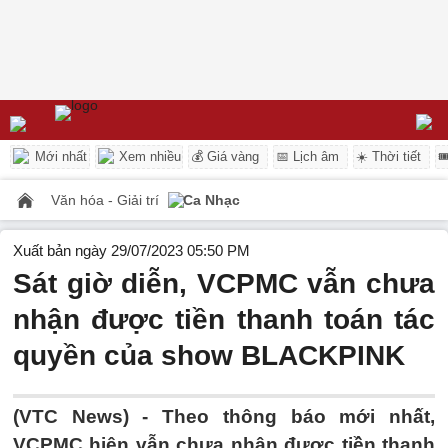
Mới nhất
Xem nhiều
💰 Giá vàng
📅 Lịch âm
☀️ Thời tiết

Văn hóa - Giải trí
Ca Nhạc
Xuất bản ngày 29/07/2023 05:50 PM
Sát giờ diễn, VCPMC vẫn chưa
nhận được tiền thanh toán tác
quyền của show BLACKPINK
(VTC News) -
Theo thông báo mới nhất,
VCPMC hiện vẫn chưa nhận được tiền thanh