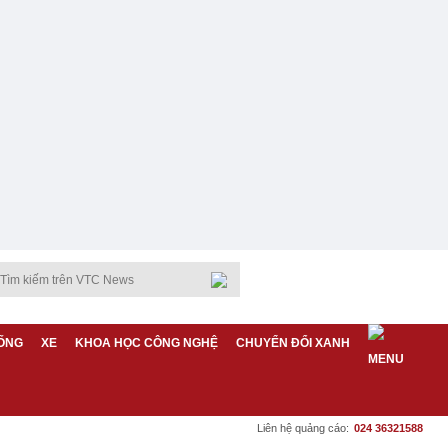
ỐNG
XE
KHOA HỌC CÔNG NGHỆ
CHUYỂN ĐỔI XANH
Liên hệ quảng cáo:
024 36321588