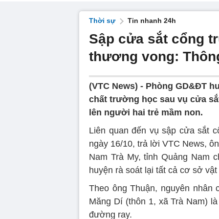
Thời sự
Tin nhanh 24h
Sập cửa sắt cổng t
thương vong: Thông
(VTC News) -
Phòng GD&ĐT huy
chất trường học sau vụ cửa sắ
lên người hai trẻ mầm non.
Liên quan đến vụ sập cửa sắt c
ngày 16/10, trả lời VTC News,
Nam Trà My, tỉnh Quảng Nam cho
huyện rà soát lại tất cả cơ sở vật
Theo ông Thuận, nguyên nhân cử
Măng Dí (thôn 1, xã Trà Nam) là 
đường ray.