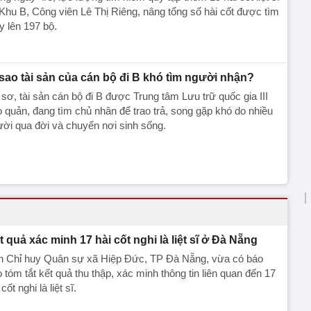
 Khu B, Công viên Lê Thị Riêng, nâng tổng số hài cốt được tìm
y lên 197 bộ.
 sao tài sản của cán bộ đi B khó tìm người nhận?
sơ, tài sản cán bộ đi B được Trung tâm Lưu trữ quốc gia III
 quản, đang tìm chủ nhân để trao trả, song gặp khó do nhiều
ời qua đời và chuyển nơi sinh sống.
t quả xác minh 17 hài cốt nghi là liệt sĩ ở Đà Nẵng
n Chỉ huy Quân sự xã Hiệp Đức, TP Đà Nẵng, vừa có báo
 tóm tắt kết quả thu thập, xác minh thông tin liên quan đến 17
 cốt nghi là liệt sĩ.