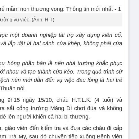
rường vụ việc. (Ảnh: H.T)
ợc một doanh nghiệp tài trợ xây dựng kiên cố,
 và lắp đặt là hai cánh cửa khép, không phải cửa
hư hỏng phần bản lề nên nhà trường khắc phục
ới nhau và tạo thành cửa kéo. Trong quá trình sử
lệch nên mới dẫn đến vụ việc đau lòng là hai trẻ
 Thuận nói.
 9h15 ngày 15/10, cháu H.T.L.K. (4 tuổi) và
 cửa sắt cổng trường Măng Dí chơi đùa và không
è lên người khiến cả hai bị thương.
, giáo viên đến kiểm tra và đưa các cháu đi cấp
am Trà My, sau đó chuyển tiếp xuống Bệnh viện