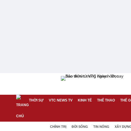
THỜI SỰ
VTC NEWS TV
KINH TẾ
THỂ THAO
THẾ G
CHÍNH TRỊ
ĐỜI SỐNG
TIN NÓNG
XÂY DỰN