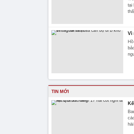
tại
thấ
Vì
Hồ 
bảo
ngư
TIN MỚI
Kế
Ba
cáo
hài