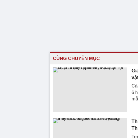
CÙNG CHUYÊN MỤC
Gi
vậ
Các
6 h
mẫ
Th
Th
Tro