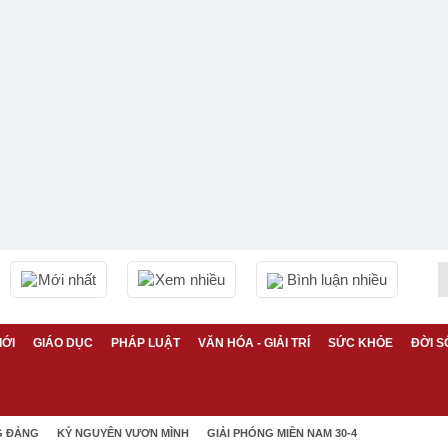
Mới nhất
Xem nhiều
Bình luận nhiều
IỚI
GIÁO DỤC
PHÁP LUẬT
VĂN HÓA - GIẢI TRÍ
SỨC KHỎE
ĐỜI S
G ĐẢNG
KỶ NGUYÊN VƯƠN MÌNH
GIẢI PHÓNG MIỀN NAM 30-4