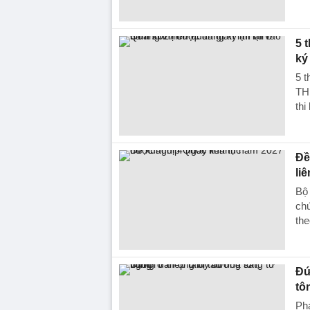
5 
ký
5 t
TH
thi
Đề
liê
Bộ 
chứ
the
Đứ
tô
Ph