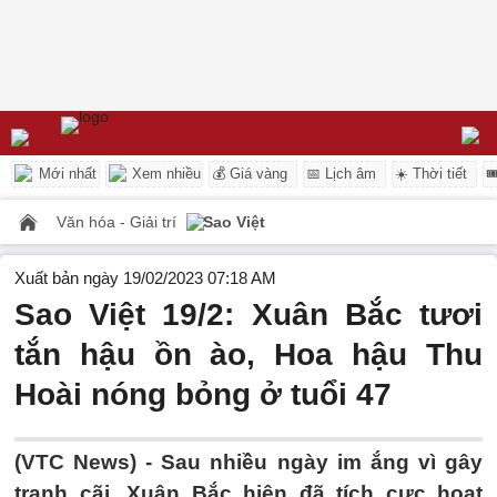
Mới nhất
Xem nhiều
💰 Giá vàng
📅 Lịch âm
☀️ Thời tiết

Văn hóa - Giải trí
Sao Việt
Xuất bản ngày 19/02/2023 07:18 AM
Sao Việt 19/2: Xuân Bắc tươi
tắn hậu ồn ào, Hoa hậu Thu
Hoài nóng bỏng ở tuổi 47
(VTC News) -
Sau nhiều ngày im ắng vì gây
tranh cãi, Xuân Bắc hiện đã tích cực hoạt