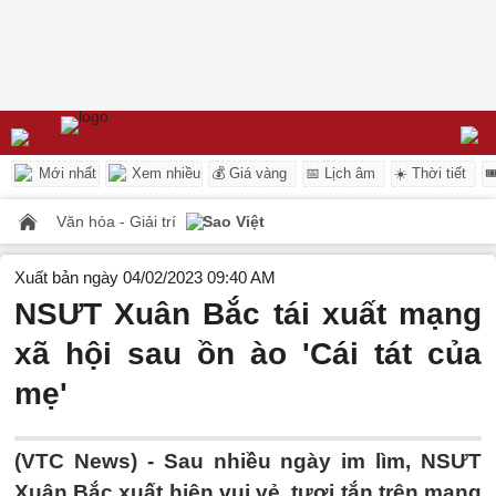
Mới nhất
Xem nhiều
💰 Giá vàng
📅 Lịch âm
☀️ Thời tiết

Văn hóa - Giải trí
Sao Việt
Xuất bản ngày 04/02/2023 09:40 AM
NSƯT Xuân Bắc tái xuất mạng
xã hội sau ồn ào 'Cái tát của
mẹ'
(VTC News) -
Sau nhiều ngày im lìm, NSƯT
Xuân Bắc xuất hiện vui vẻ, tươi tắn trên mạng