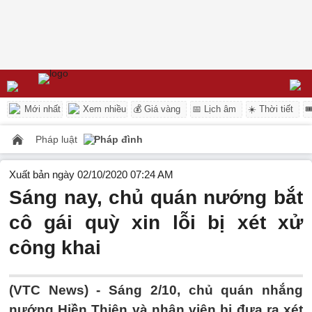
Mới nhất
Xem nhiều
💰 Giá vàng
📅 Lịch âm
☀️ Thời tiết

Pháp luật
Pháp đình
Xuất bản ngày 02/10/2020 07:24 AM
Sáng nay, chủ quán nướng bắt
cô gái quỳ xin lỗi bị xét xử
công khai
(VTC News) -
Sáng 2/10, chủ quán nhắng
nướng Hiền Thiện và nhân viên bị đưa ra xét