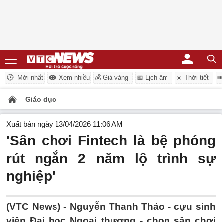
Mới nhất
Xem nhiều
💰 Giá vàng
📅 Lịch âm
☀️ Thời tiết

Giáo dục
Xuất bản ngày 13/04/2026 11:06 AM
'Sân chơi Fintech là bệ phóng
rút ngắn 2 năm lộ trình sự
nghiệp'
(VTC News) -
Nguyễn Thanh Thảo - cựu sinh
viên Đại học Ngoại thương - chọn sân chơi