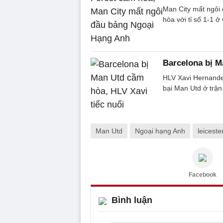
Man City mất ngôi
hòa với tỉ số 1-1 ở
Barcelona bị M
HLV Xavi Hernandez
bại Man Utd ở trận
Man Utd
Ngoại hạng Anh
leicester
Facebook
Bình luận