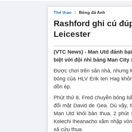
Thể thao
Bóng đá Anh
Rashford ghi cú đú
Leicester
(VTC News) -
Man Utd đánh bại 
biệt với đội nhì bảng Man City
Được chơi trên sân nhà, nhưng M
bóng của HLV Erik ten Hag không
dồn ép.
Phút thứ 8, Fred chuyền bóng bấ
đối mặt David de Gea. Dù vậy,
Man Utd khỏi bàn thua. 2 phút 
Kelechi Iheanacho xâm nhập vòng
xả cứu thua.