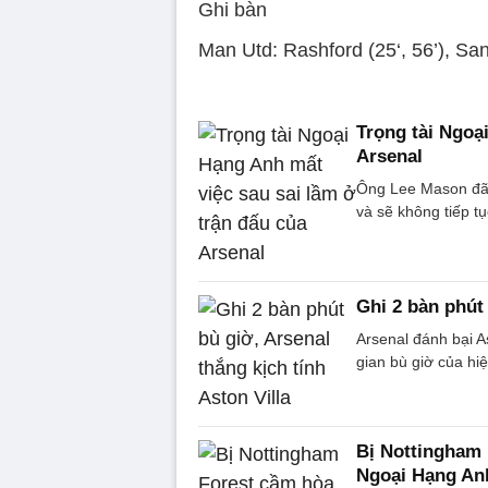
Ghi bàn
Man Utd: Rashford (25‘, 56’), San
Trọng tài Ngoạ
Arsenal
Ông Lee Mason đã 
và sẽ không tiếp tụ
Ghi 2 bàn phút 
Arsenal đánh bại As
gian bù giờ của hiệ
Bị Nottingham 
Ngoại Hạng An