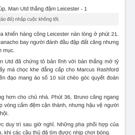
áo đỏ) nhập cuộc không tốt.
 khiến hàng công Leicester nản lòng ở phút 21.
heanacho bay người đánh đầu đập đất căng nhưng
n mục.
n Utd đã chứng tỏ bản lĩnh với bàn thắng mở tỷ
vẩy má chọc khe đẳng cấp cho Marcus Rashford
tiền đạo mang áo số 10 sút chéo góc quyết đoán
ng hơn cho chủ nhà. Phút 36, Bruno căng ngang
ập vòng cấm đệm cận thành, nhưng hậu vệ người
hội.
c duy trì sau giờ nghỉ. Những pha phối hợp của
n, khi các cầu thủ đã tìm được nhịp chơi bóng.