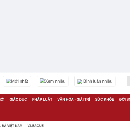
Mới nhất
Xem nhiều
Bình luận nhiều
IỚI
GIÁO DỤC
PHÁP LUẬT
VĂN HÓA - GIẢI TRÍ
SỨC KHỎE
ĐỜI S
 ĐÁ VIỆT NAM
V.LEAGUE