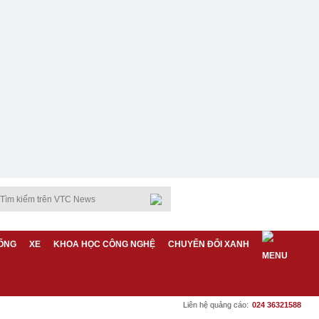
ỐNG
XE
KHOA HỌC CÔNG NGHỆ
CHUYỂN ĐỔI XANH
Liên hệ quảng cáo:
024 36321588