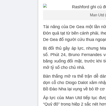
Man Utd (
Tài năng của De Gea một lần nữa
Đón quả tạt từ bên cánh phải, I
De Gea đổ người cứu thua ngoạ
Bị đối thủ gây áp lực, nhưng Ma
số. Phút 24, Bruno Fernandes 
băng xuống đối mặt, trước khi 
mở tỷ số cho chủ nhà.
Bàn thắng mở ra thế trận dễ dà
dọn cỗ cho Diogo Dalot xâm nh
Bồ Đào Nha lại vụng về bỏ lỡ cơ 
Áp lực của Man Utd tiếp tục đượ
“Quỷ đỏ” trong hiệp 2 sắc nét hơ