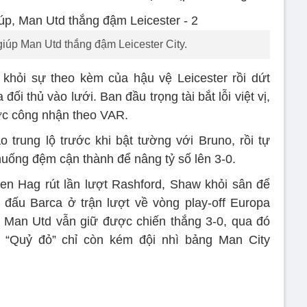
giúp Man Utd thắng đậm Leicester City.
 khỏi sự theo kèm của hậu vệ Leicester rồi dứt
ối thủ vào lưới. Ban đầu trọng tài bắt lỗi việt vị,
ợc công nhận theo VAR.
 trung lộ trước khi bật tường với Bruno, rồi tự
huống đệm cận thành để nâng tỷ số lên 3-0.
ten Hag rút lần lượt Rashford, Shaw khỏi sân để
 đấu Barca ở trận lượt về vòng play-off Europa
 Man Utd vẫn giữ được chiến thắng 3-0, qua đó
 “Quỷ đỏ” chỉ còn kém đội nhì bảng Man City