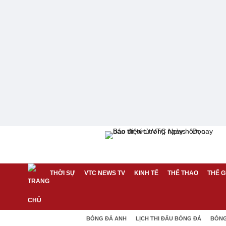
THỜI SỰ
VTC NEWS TV
KINH TẾ
THỂ THAO
THẾ G
BÓNG ĐÁ ANH
LỊCH THI ĐẤU BÓNG ĐÁ
BÓNG