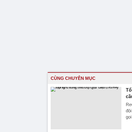
CÙNG CHUYÊN MỤC
Tổ
cầ
Reu
đội
gọi