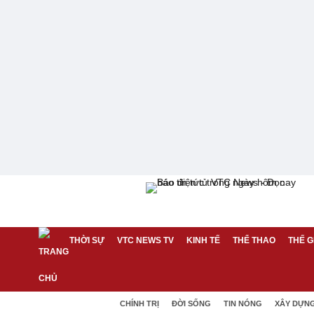
THỜI SỰ
VTC NEWS TV
KINH TẾ
THỂ THAO
THẾ G
CHÍNH TRỊ
ĐỜI SỐNG
TIN NÓNG
XÂY DỰN