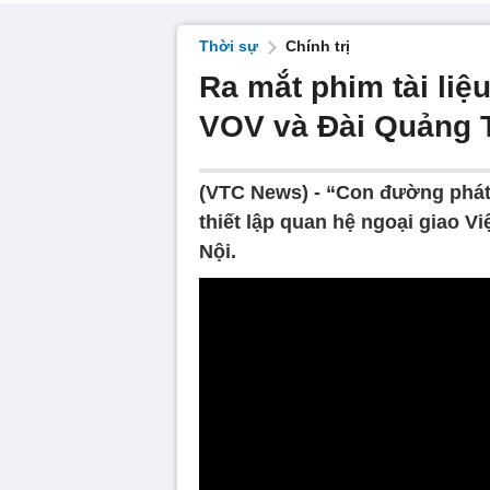
Thời sự
Chính trị
Ra mắt phim tài liệ
VOV và Đài Quảng 
(VTC News) -
“Con đường phát 
thiết lập quan hệ ngoại giao V
Nội.