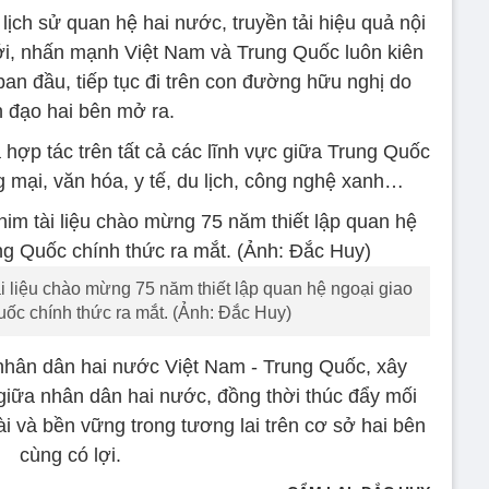
lịch sử quan hệ hai nước, truyền tải hiệu quả nội
ới, nhấn mạnh Việt Nam và Trung Quốc luôn kiên
ban đầu, tiếp tục đi trên con đường hữu nghị do
h đạo hai bên mở ra.
 hợp tác trên tất cả các lĩnh vực giữa Trung Quốc
g mại, văn hóa, y tế, du lịch, công nghệ xanh…
ài liệu chào mừng 75 năm thiết lập quan hệ ngoại giao
uốc chính thức ra mắt. (Ảnh: Đắc Huy)
nhân dân hai nước Việt Nam - Trung Quốc, xây
giữa nhân dân hai nước, đồng thời thúc đẩy mối
ài và bền vững trong tương lai trên cơ sở hai bên
cùng có lợi.