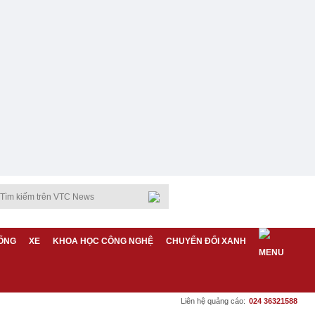
ỐNG
XE
KHOA HỌC CÔNG NGHỆ
CHUYỂN ĐỔI XANH
Liên hệ quảng cáo:
024 36321588