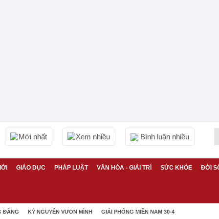
Mới nhất
Xem nhiều
Bình luận nhiều
IỚI
GIÁO DỤC
PHÁP LUẬT
VĂN HÓA - GIẢI TRÍ
SỨC KHỎE
ĐỜI S
G ĐẢNG
KỶ NGUYÊN VƯƠN MÌNH
GIẢI PHÓNG MIỀN NAM 30-4