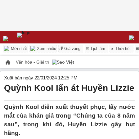
Mới nhất
Xem nhiều
💰 Giá vàng
📅 Lịch âm
☀️ Thời tiết

Văn hóa - Giải trí
Sao Việt
Xuất bản ngày 22/01/2024 12:25 PM
Quỳnh Kool lấn át Huyền Lizzie
Quỳnh Kool diễn xuất thuyết phục, lấy nước
mắt của khán giả trong “Chúng ta của 8 năm
sau”, trong khi đó, Huyền Lizzie gây hụt
hẫng.