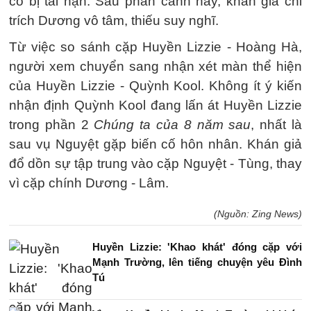
cô bị tai nạn. Sau phân cảnh này, khán giả chỉ
trích Dương vô tâm, thiếu suy nghĩ.
Từ việc so sánh cặp Huyền Lizzie - Hoàng Hà,
người xem chuyển sang nhận xét màn thể hiện
của Huyền Lizzie - Quỳnh Kool. Không ít ý kiến
nhận định Quỳnh Kool đang lấn át Huyền Lizzie
trong phần 2
Chúng ta của 8 năm sau
, nhất là
sau vụ Nguyệt gặp biến cố hôn nhân. Khán giả
đổ dồn sự tập trung vào cặp Nguyệt - Tùng, thay
vì cặp chính Dương - Lâm.
(Nguồn: Zing News)
Huyền Lizzie: 'Khao khát' đóng cặp với
Mạnh Trường, lên tiếng chuyện yêu Đình
Tú