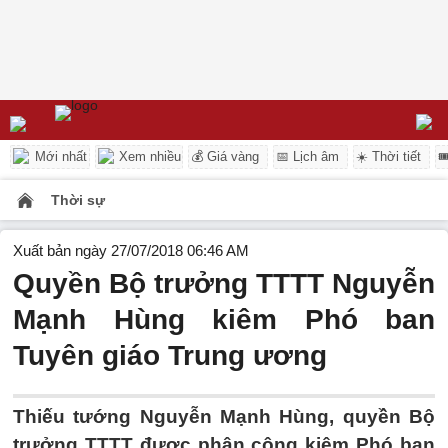
Mới nhất
Xem nhiều
💰 Giá vàng
📅 Lịch âm
☀️ Thời tiết

Thời sự
Xuất bản ngày 27/07/2018 06:46 AM
Quyền Bộ trưởng TTTT Nguyễn
Mạnh Hùng kiêm Phó ban
Tuyên giáo Trung ương
Thiếu tướng Nguyễn Mạnh Hùng, quyền Bộ
trưởng TTTT được phân công kiêm Phó ban