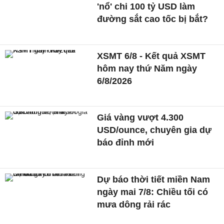
'nổ' chi 100 tỷ USD làm
đường sắt cao tốc bị bắt?
XSMT 6/8 - Kết quả XSMT
hôm nay thứ Năm ngày
6/8/2026
Giá vàng vượt 4.300
USD/ounce, chuyên gia dự
báo đỉnh mới
Dự báo thời tiết miền Nam
ngày mai 7/8: Chiều tối có
mưa dông rải rác