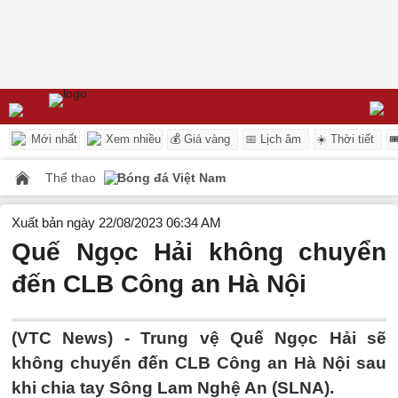
Mới nhất
Xem nhiều
💰 Giá vàng
📅 Lịch âm
☀️ Thời tiết

Thể thao
Bóng đá Việt Nam
Xuất bản ngày 22/08/2023 06:34 AM
Quế Ngọc Hải không chuyển
đến CLB Công an Hà Nội
(VTC News) -
Trung vệ Quế Ngọc Hải sẽ
không chuyển đến CLB Công an Hà Nội sau
khi chia tay Sông Lam Nghệ An (SLNA).