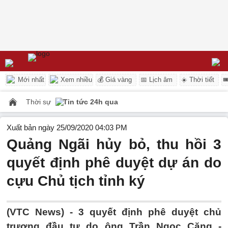
Mới nhất
Xem nhiều
💰 Giá vàng
📅 Lịch âm
☀️ Thời tiết

Thời sự
Tin tức 24h qua
Xuất bản ngày 25/09/2020 04:03 PM
Quảng Ngãi hủy bỏ, thu hồi 3
quyết định phê duyệt dự án do
cựu Chủ tịch tỉnh ký
(VTC News) -
3 quyết định phê duyệt chủ
trương đầu tư do ông Trần Ngọc Căng -