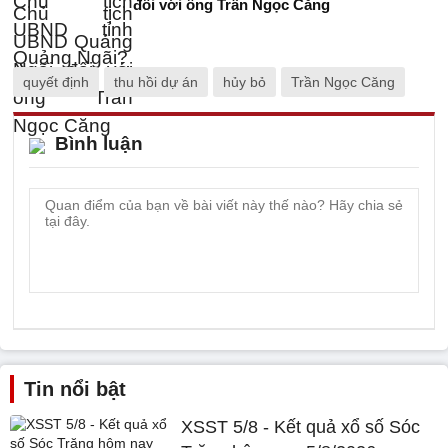
đối với ông Trần Ngọc Căng
quyết định
thu hồi dự án
hủy bỏ
Trần Ngọc Căng
Bình luận
Tin nổi bật
XSST 5/8 - Kết quả xổ số Sóc