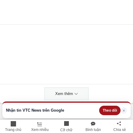
Xem thêm
Nhận tin VTC News trên Google
×
Theo dõi
THÔNG TIN HỮU ÍCH
Cập nhật nhanh các thông tin được quan tâm mỗi ngày
Trang chủ
Xem nhiều
Bình luận
Chia sẻ
Cỡ chữ