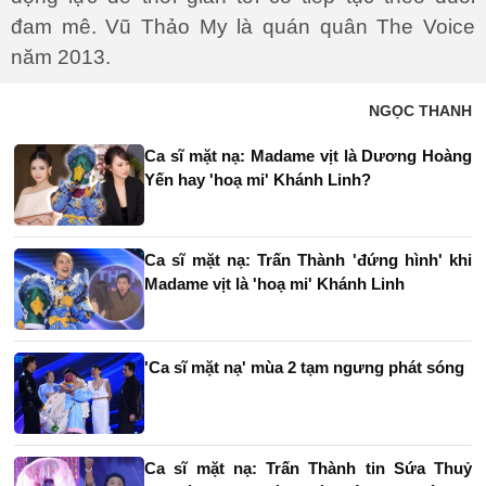
đam mê. Vũ Thảo My là quán quân The Voice
năm 2013.
NGỌC THANH
Ca sĩ mặt nạ: Madame vịt là Dương Hoàng
Yến hay 'hoạ mi' Khánh Linh?
Ca sĩ mặt nạ: Trấn Thành 'đứng hình' khi
Madame vịt là 'hoạ mi' Khánh Linh
'Ca sĩ mặt nạ' mùa 2 tạm ngưng phát sóng
Ca sĩ mặt nạ: Trấn Thành tin Sứa Thuỷ