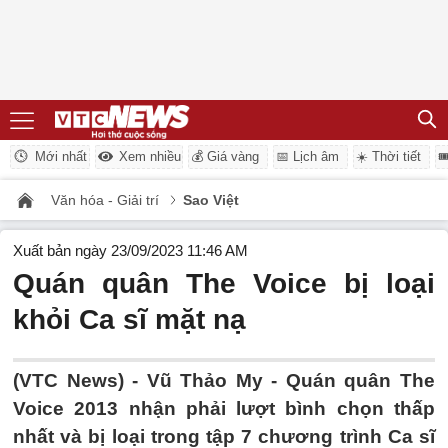
Mới nhất
Xem nhiều
💰 Giá vàng
📅 Lịch âm
☀️ Thời tiết

Văn hóa - Giải trí
Sao Việt
Xuất bản ngày 23/09/2023 11:46 AM
Quán quân The Voice bị loại
khỏi Ca sĩ mặt nạ
(VTC News) -
Vũ Thảo My - Quán quân The
Voice 2013 nhận phải lượt bình chọn thấp
nhất và bị loại trong tập 7 chương trình Ca sĩ