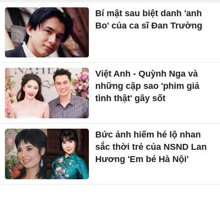
Bí mật sau biệt danh 'anh
Bo' của ca sĩ Đan Trường
Việt Anh - Quỳnh Nga và
những cặp sao 'phim giả
tình thật' gây sốt
Bức ảnh hiếm hé lộ nhan
sắc thời trẻ của NSND Lan
Hương 'Em bé Hà Nội'