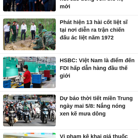
mới
Phát hiện 13 hài cốt liệt sĩ
tại nơi diễn ra trận chiến
đấu ác liệt năm 1972
HSBC: Việt Nam là điểm đến
FDI hấp dẫn hàng đầu thế
giới
Dự báo thời tiết miền Trung
ngày mai 5/8: Nắng nóng
xen kẽ mưa dông
Vi phạm kê khai giá thuốc