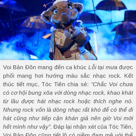
Voi Bản Đôn mang đến ca khúc
Lỗi tại mưa
được
phối mang hơi hướng màu sắc nhạc rock. Kết
thúc tiết mục, Tóc Tiên chia sẻ:
“Chắc Voi chưa
có cơ hội bung xõa với dòng nhạc rock, khao khát
từ lâu được hát nhạc rock hoặc thích nghe nó.
Nhưng rock vốn là dòng nhạc rất khó để có thể đi
hát cũng như tiếp cận khán giả nên giờ Voi mới
hết mình như vậy”.
Đáp lại nhận xét của Tóc Tiên,
Voi Bản Đôn cũng tiết lộ có niềm đam mê với thể