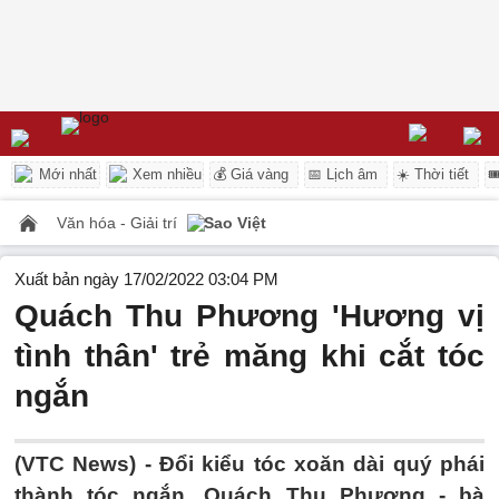
Mới nhất
Xem nhiều
💰 Giá vàng
📅 Lịch âm
☀️ Thời tiết

Văn hóa - Giải trí
Sao Việt
Xuất bản ngày 17/02/2022 03:04 PM
Quách Thu Phương 'Hương vị
tình thân' trẻ măng khi cắt tóc
ngắn
(VTC News) -
Đổi kiểu tóc xoăn dài quý phái
thành tóc ngắn, Quách Thu Phương - bà