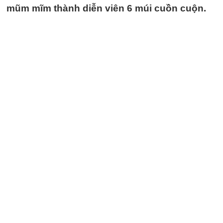
mũm mĩm thành diễn viên 6 múi cuồn cuộn.