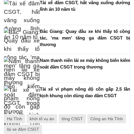
Tài xế đâm CSGT, hất văng xuống đường
lĩnh án 10 năm tù
Bắc Giang: Quay đầu xe khi thấy tổ công
tác, 'ma men' tăng ga đâm CSGT bị
thương
Nam thanh niên lái xe máy không biển kiểm
soát đâm CSGT trọng thương
Tài xế vi phạm nồng độ cồn gấp 2,5 lần
kịch khung còn dùng dao đâm CSGT
Hà Tĩnh
khởi tố vụ án
tông CSGT
Công an Hà Tĩnh
lái xe đâm CSGT