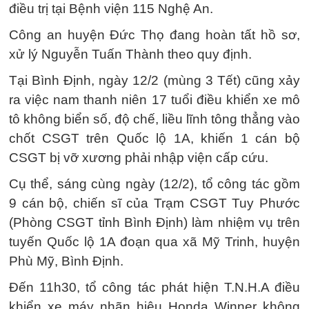
điều trị tại Bệnh viện 115 Nghệ An.
Công an huyện Đức Thọ đang hoàn tất hồ sơ,
xử lý Nguyễn Tuấn Thành theo quy định.
Tại Bình Định, ngày 12/2 (mùng 3 Tết) cũng xảy
ra việc nam thanh niên 17 tuổi điều khiển xe mô
tô không biển số, độ chế, liều lĩnh tông thẳng vào
chốt CSGT trên Quốc lộ 1A, khiến 1 cán bộ
CSGT bị vỡ xương phải nhập viện cấp cứu.
Cụ thể, sáng cùng ngày (12/2), tổ công tác gồm
9 cán bộ, chiến sĩ của Trạm CSGT Tuy Phước
(Phòng CSGT tỉnh Bình Định) làm nhiệm vụ trên
tuyến Quốc lộ 1A đoạn qua xã Mỹ Trinh, huyện
Phù Mỹ, Bình Định.
Đến 11h30, tổ công tác phát hiện T.N.H.A điều
khiển xe máy nhãn hiệu Honda Winner không