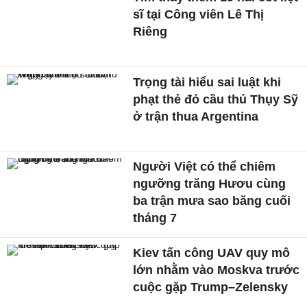
sĩ tại Công viên Lê Thị
Riêng
Trọng tài hiểu sai luật khi
phạt thẻ đỏ cầu thủ Thụy Sỹ
ở trận thua Argentina
Người Việt có thể chiêm
ngưỡng trăng Hươu cùng
ba trận mưa sao băng cuối
tháng 7
Kiev tấn công UAV quy mô
lớn nhằm vào Moskva trước
cuộc gặp Trump–Zelensky