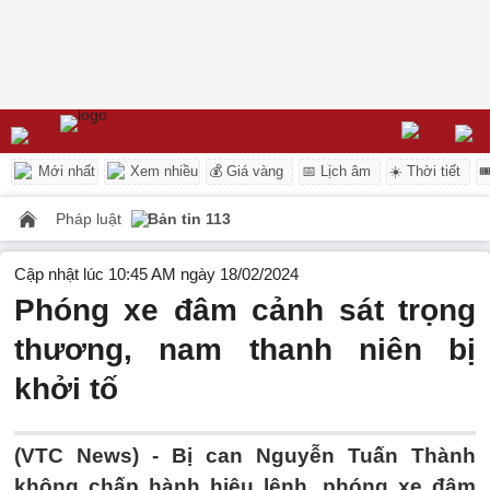
Mới nhất
Xem nhiều
💰 Giá vàng
📅 Lịch âm
☀️ Thời tiết

Pháp luật
Bản tin 113
Cập nhật lúc 10:45 AM ngày 18/02/2024
Phóng xe đâm cảnh sát trọng
thương, nam thanh niên bị
khởi tố
(VTC News) -
Bị can Nguyễn Tuấn Thành
không chấp hành hiệu lệnh, phóng xe đâm