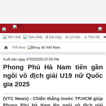
Mới nhất
Xem nhiều
💰 Giá vàng
📅 Lịch âm
☀️ Thời tiết

Thể thao
Bóng đá Việt Nam
Xuất bản ngày 07/03/2025 07:55 PM
Phong Phú Hà Nam tiến gần
ngôi vô địch giải U19 nữ Quốc
gia 2025
(VTC News) -
Chiến thắng trước TP.HCM giúp
Phong Phú Hà Nam lên ngôi vô địch giải