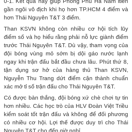
0-1. Kết quả này giúp Phong Phú Hà Nam ltiến
gần ngôi vô địch khi họ hơn TP.HCM 4 điểm và
hơn Thái Nguyên T&T 3 điểm.
Than KSVN không còn nhiều cơ hội tích lũy
điểm số và họ hiểu rằng phải nỗ lực giành điểm
trước Thái Nguyên T&T. Dù vậy, tham vọng của
đội bóng vùng mỏ sớm bị dội gáo nước lạnh
ngay khi trận đấu bắt đầu chưa lâu. Phút thứ 8,
tận dụng sơ hở của hàng thủ Than KSVN,
Nguyễn Thu Trang dứt điểm cận thành chuẩn
xác mở tỉ số trận đấu cho Thái Nguyên T&T.
Có được bàn thắng, đội bóng xứ chè chơi tự tin
hơn nhiều. Các học trò của HLV Đoàn Việt Triều
kiểm soát tốt trận đấu và không để đối phương
có nhiều cơ hội. Lợi thế được duy trì cho Thái
Nguyên T&T cho đến giờ nghỉ.