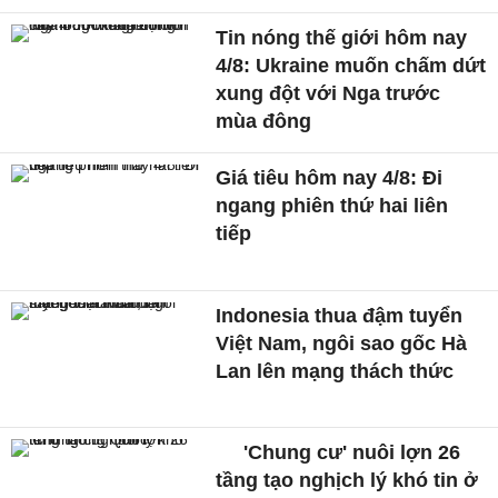
Tin nóng thế giới hôm nay
4/8: Ukraine muốn chấm dứt
xung đột với Nga trước
mùa đông
Giá tiêu hôm nay 4/8: Đi
ngang phiên thứ hai liên
tiếp
Indonesia thua đậm tuyển
Việt Nam, ngôi sao gốc Hà
Lan lên mạng thách thức
'Chung cư' nuôi lợn 26
tầng tạo nghịch lý khó tin ở