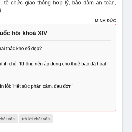
ị, tổ chức giao thông hợp lý, bảo đảm an toàn,
i.
MINH ĐỨC
uốc hội khoá XIV
hai thác kho số đẹp?
ính chủ: 'Không nên áp dụng cho thuê bao đã hoạt
xin lỗi: 'Hết sức phản cảm, đau đớn'
chất vấn
trả lời chất vấn