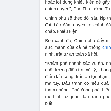
hoặc lợi dụng khiếu kiện để gây
chính quyền”, Phó Thủ tướng Trư
Chính phủ sẽ theo dõi sát, kịp t
đai, bảo đảm quyền lợi chính đ
chấp, khiếu kiện.
Bên cạnh đó, Chính phủ đẩy mạ
sức mạnh của cả hệ thống
chín
ninh, trật tự an toàn xã hội.
“Khám phá nhanh các vụ án, nhấ
chất lượng điều tra, xử lý, không
điểm tấn công, trấn áp tội phạm
ma túy. Đấu tranh có hiệu quả
tham nhũng. Chủ động phát hiện,
mô hình tự quản đấu tranh phò
biết.