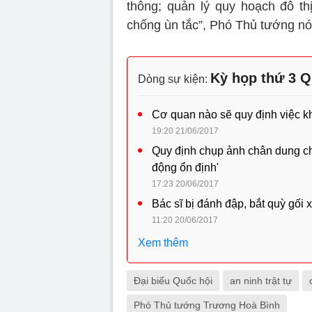
thông; quản lý quy hoạch đô th
chống ùn tắc”, Phó Thủ tướng nó
Kỳ họp thứ 3 Q
Dòng sự kiện:
Cơ quan nào sẽ quy định việc k
19:20 21/06/2017
Quy định chụp ảnh chân dung ch
động ổn định'
17:23 20/06/2017
Bác sĩ bị đánh đập, bắt quỳ gối 
11:20 20/06/2017
Xem thêm
Đại biểu Quốc hội
an ninh trật tự
Phó Thủ tướng Trương Hoà Bình