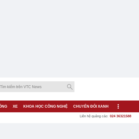
ỐNG
XE
KHOA HỌC CÔNG NGHỆ
CHUYỂN ĐỔI XANH
Liên hệ quảng cáo:
024 36321588