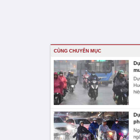
CÙNG CHUYÊN MỤC
Dự
mư
Dự 
Hu
hiệ
Dự
ph
Ngà
ngà