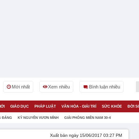
Mới nhất
Xem nhiều
Bình luận nhiều
IỚI
GIÁO DỤC
PHÁP LUẬT
VĂN HÓA - GIẢI TRÍ
SỨC KHỎE
ĐỜI S
G ĐẢNG
KỶ NGUYÊN VƯƠN MÌNH
GIẢI PHÓNG MIỀN NAM 30-4
Xuất bản ngày 15/06/2017 03:27 PM