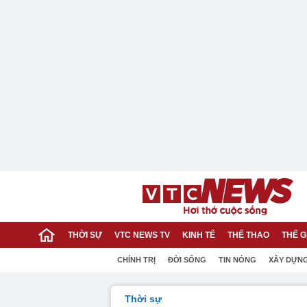
THỜI SỰ
VTC NEWS TV
KINH TẾ
THỂ THAO
THẾ G
CHÍNH TRỊ
ĐỜI SỐNG
TIN NÓNG
XÂY DỰN
Thời sự