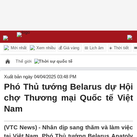
Mới nhất
Xem nhiều
💰 Giá vàng
📅 Lịch âm
☀️ Thời tiết

Thế giới
Thời sự quốc tế
Xuất bản ngày 04/04/2025 03:48 PM
Phó Thủ tướng Belarus dự Hội
chợ Thương mại Quốc tế Việt
Nam
(VTC News) -
Nhân dịp sang thăm và làm việc
tại Việt Nam, Phó Thủ tướng Belarus Anatoly