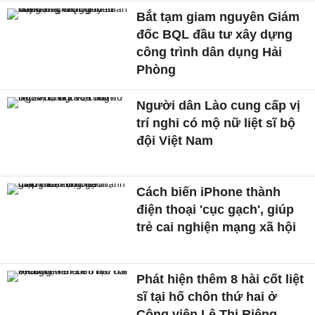
Bắt tạm giam nguyên Giám
đốc BQL đầu tư xây dựng
công trình dân dụng Hải
Phòng
Người dân Lào cung cấp vị
trí nghi có mộ nữ liệt sĩ bộ
đội Việt Nam
Cách biến iPhone thành
điện thoại 'cục gạch', giúp
trẻ cai nghiện mạng xã hội
Phát hiện thêm 8 hài cốt liệt
sĩ tại hố chôn thứ hai ở
Công viên Lê Thị Riêng