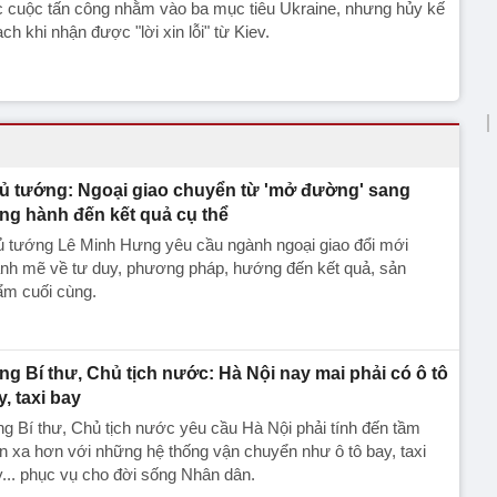
c cuộc tấn công nhằm vào ba mục tiêu Ukraine, nhưng hủy kế
ch khi nhận được "lời xin lỗi" từ Kiev.
ủ tướng: Ngoại giao chuyển từ 'mở đường' sang
ng hành đến kết quả cụ thể
ủ tướng Lê Minh Hưng yêu cầu ngành ngoại giao đổi mới
nh mẽ về tư duy, phương pháp, hướng đến kết quả, sản
ẩm cuối cùng.
ng Bí thư, Chủ tịch nước: Hà Nội nay mai phải có ô tô
y, taxi bay
g Bí thư, Chủ tịch nước yêu cầu Hà Nội phải tính đến tầm
n xa hơn với những hệ thống vận chuyển như ô tô bay, taxi
... phục vụ cho đời sống Nhân dân.