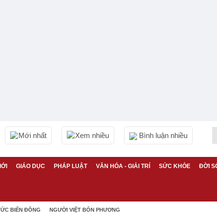
Mới nhất
Xem nhiều
Bình luận nhiều
IỚI
GIÁO DỤC
PHÁP LUẬT
VĂN HÓA - GIẢI TRÍ
SỨC KHỎE
ĐỜI S
TỨC BIỂN ĐÔNG
NGƯỜI VIỆT BỐN PHƯƠNG