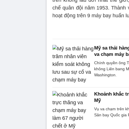
trên không lâu đời nhất thế gi
chế quân đội năm 1953. Thành vi
hoạt động trên 9 máy bay huấn lu
Mỹ sa thải hàn
va chạm máy b
Chính quyền ông T
không Liên bang M
Washington.
Khoảnh khắc tr
Mỹ
Vụ va chạm trên k
Sân bay Quốc gia 