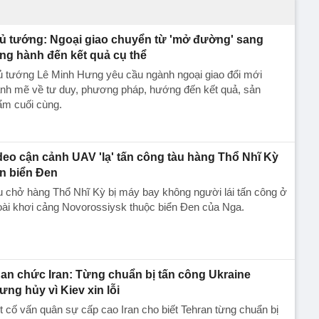
ủ tướng: Ngoại giao chuyển từ 'mở đường' sang
ng hành đến kết quả cụ thể
ủ tướng Lê Minh Hưng yêu cầu ngành ngoại giao đổi mới
nh mẽ về tư duy, phương pháp, hướng đến kết quả, sản
ẩm cuối cùng.
deo cận cảnh UAV 'lạ' tấn công tàu hàng Thổ Nhĩ Kỳ
ên biển Đen
 chở hàng Thổ Nhĩ Kỳ bị máy bay không người lái tấn công ở
ài khơi cảng Novorossiysk thuộc biển Đen của Nga.
an chức Iran: Từng chuẩn bị tấn công Ukraine
ưng hủy vì Kiev xin lỗi
 cố vấn quân sự cấp cao Iran cho biết Tehran từng chuẩn bị