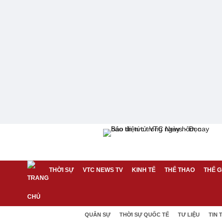
THỜI SỰ
VTC NEWS TV
KINH TẾ
THỂ THAO
THẾ G
QUÂN SỰ
THỜI SỰ QUỐC TẾ
TƯ LIỆU
TIN 