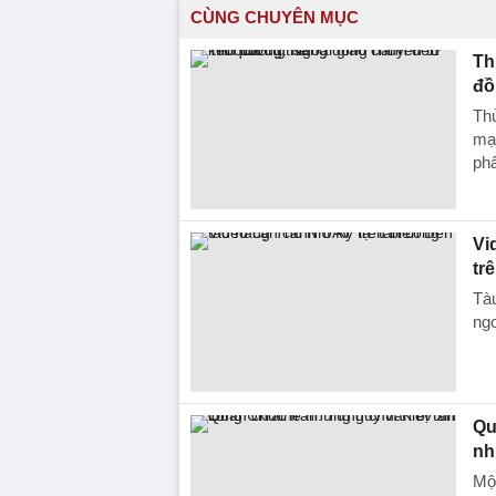
CÙNG CHUYÊN MỤC
Th
đồ
Th
mạ
ph
Vi
tr
Tàu
ngo
Qu
nh
Một