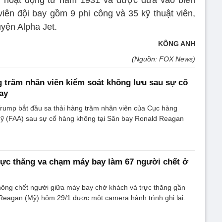
ới, hoạt động từ năm 1931 và được đưa vào biên
ên đội bay gồm 9 phi công và 35 kỹ thuật viên,
yện Alpha Jet.
KÔNG ANH
(Nguồn: FOX News)
g trăm nhân viên kiểm soát không lưu sau sự cố
ay
rump bắt đầu sa thải hàng trăm nhân viên của Cục hàng
ỹ (FAA) sau sự cố hàng không tại Sân bay Ronald Reagan
ực thăng va chạm máy bay làm 67 người chết ở
hông chết người giữa máy bay chở khách và trực thăng gần
Reagan (Mỹ) hôm 29/1 được một camera hành trình ghi lại.