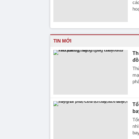
cá
hoạ
TIN MỚI
Th
đồ
Th
mạ
ph
Tổ
ba
Tổn
nhì
bay