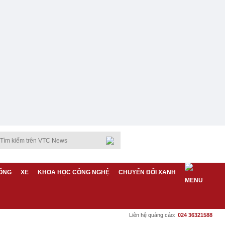
ỐNG
XE
KHOA HỌC CÔNG NGHỆ
CHUYỂN ĐỔI XANH
Liên hệ quảng cáo:
024 36321588